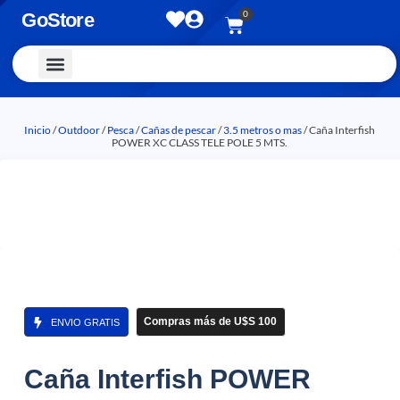
0
GoStore
Vestimenta y Accesorios
Inicio
/
Outdoor
/
Pesca
/
Cañas de pescar
/
3.5 metros o mas
/ Caña Interfish
POWER XC CLASS TELE POLE 5 MTS.
Compras más de U$S 100
ENVIO GRATIS
Caña Interfish POWER