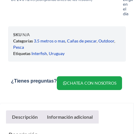
en
el
día
SKU
N/A
Categorías
3.5 metros o mas
,
Cañas de pescar
,
Outdoor
,
Pesca
Etiquetas
Interfish
,
Uruguay
¿Tienes preguntas?
CHATEA CON NOSOTROS
Descripción
Información adicional