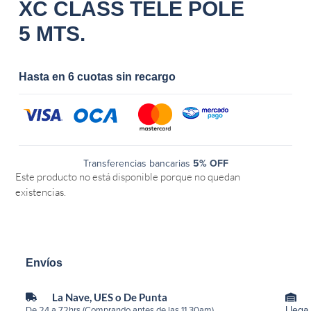
XC CLASS TELE POLE
5 MTS.
Hasta en 6 cuotas sin recargo
Transferencias bancarias
5% OFF
Este producto no está disponible porque no quedan
existencias.
Envíos
La Nave, UES o De Punta
Llega
De 24 a 72hrs (Comprando antes de las 11.30am)