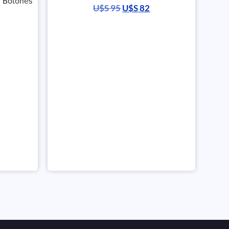
3 Botones
U$S
95
U$S
82