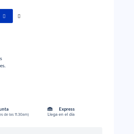
os
es.
Punta
Express
Llega en el día
s de las 11.30am)