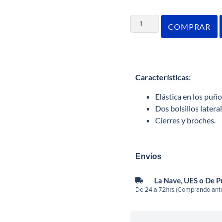
COMPRAR
Características
:
Elástica en los puñ
Dos bolsillos lateral
Cierres y broches.
Envíos
La Nave, UES o De 
De 24 a 72hrs (Comprando ante