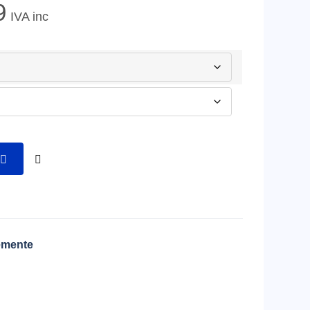
9
IVA inc
emente