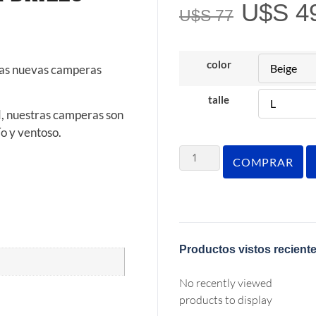
U$S
4
U$S
77
color
tras nuevas camperas
talle
d, nuestras camperas son
o y ventoso.
COMPRAR
Productos vistos recient
No recently viewed
products to display