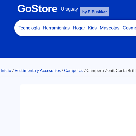
GoStore
Uruguay
by ElBunkker
Tecnología
Herramientas
Hogar
Kids
Mascotas
Cosme
Inicio
/
Vestimenta y Accesorios
/
Camperas
/ Campera Zenit Corta Bril