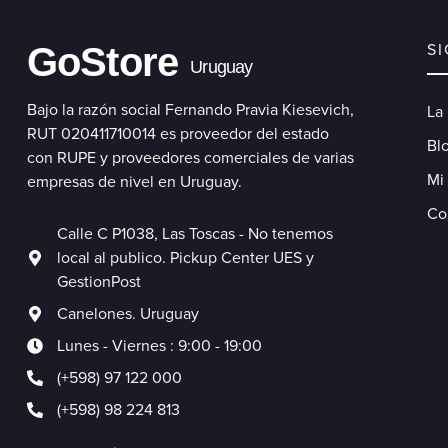
GoStore
S
Uruguay
Bajo la razón social Fernando Pravia Kiesevich,
La
RUT 020411710014 es proveedor del estado
Blo
con RUPE y proveedores comerciales de varias
Mi
empresas de nivel en Uruguay.
Co
Calle C P1038, Las Toscas - No tenemos
local al publico. Pickup Center UES y
GestionPost
Canelones. Uruguay
Lunes - Viernes : 9:00 - 19:00
(+598) 97 122 000
(+598) 98 224 813