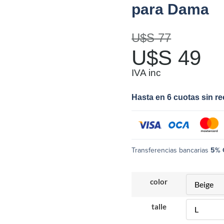
para Dama
U$S
77
U$S
49
IVA inc
Hasta en 6 cuotas sin r
Transferencias bancarias
5% 
color
talle