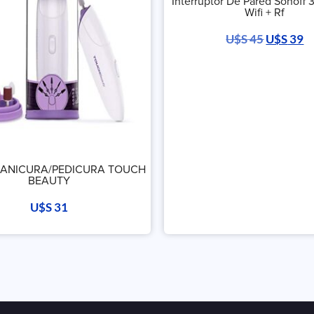
Interruptor De Pared Sonoff 
Wifi + Rf
U$S
45
U$S
39
MANICURA/PEDICURA TOUCH
BEAUTY
U$S
31