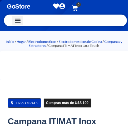
0
GoStore
Vestimenta y Accesorios
Inicio
/
Hogar
/
Electrodomesticos
/
Electrodomesticos de Cocina
/
Campanas y
Extractores
/ Campana ITIMAT Inox Lara Touch
Compras más de U$S 100
ENVIO GRATIS
Campana ITIMAT Inox