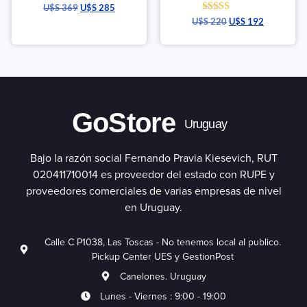
U$S
369
U$S
285
Valorado con
U$S
220
U$S
192
5.00
de 5
GoStore
Uruguay
Bajo la razón social Fernando Pravia Kiesevich, RUT
020411710014 es proveedor del estado con RUPE y
proveedores comerciales de varias empresas de nivel
en Uruguay.
Calle C P1038, Las Toscas - No tenemos local al publico.
Pickup Center UES y GestionPost
Canelones. Uruguay
Lunes - Viernes : 9:00 - 19:00