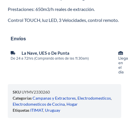
Prestaciones: 650m3/h reales de extracción.
Control TOUCH, luz LED, 3 Velocidades, control remoto.
Envíos
La Nave, UES o De Punta
Llega
De 24 a 72hrs (Comprando antes de las 11.30am)
en
el
día
SKU
UYMV2330260
Categorías
Campanas y Extractores
,
Electrodomesticos
,
Electrodomesticos de Cocina
,
Hogar
Etiquetas
ITIMAT
,
Uruguay