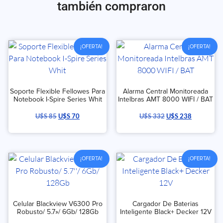
también compraron
¡OFERTA!
¡OFERTA!
Soporte Flexible Fellowes Para
Alarma Central Monitoreada
Notebook I-Spire Series Whit
Intelbras AMT 8000 WIFI / BAT
U$S
85
U$S
70
U$S
332
U$S
238
¡OFERTA!
¡OFERTA!
Celular Blackview V6300 Pro
Cargador De Baterias
Robusto/ 5.7»/ 6Gb/ 128Gb
Inteligente Black+ Decker 12V