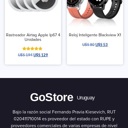
Rastreador Airtag Apple Ip67 4
Reloj Inteligente Blackview X1
Unidades
U$S
80
U$S
53
Valorado
U$S
194
U$S
129
con
5.00
de 5
GoStore
Uruguay
Bajo la razón social Fernando Pravia Kiesevich, RUT
020411710014 es proveedor del estado con RUPE y
proveedores comerciales de varias empresas de nivel