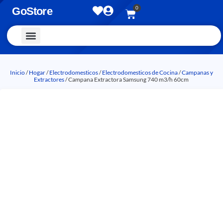
0
GoStore
Vestimenta y Accesorios
Inicio
/
Hogar
/
Electrodomesticos
/
Electrodomesticos de Cocina
/
Campanas y
Extractores
/ Campana Extractora Samsung 740 m3/h 60cm