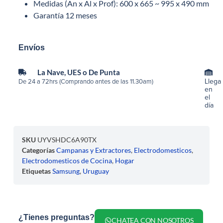
Medidas (An x Al x Prof): 600 x 665 ~ 995 x 490 mm
Garantía 12 meses
Envíos
La Nave, UES o De Punta
Llega
De 24 a 72hrs (Comprando antes de las 11.30am)
en
el
día
SKU
UYVSHDC6A90TX
Categorías
Campanas y Extractores
,
Electrodomesticos
,
Electrodomesticos de Cocina
,
Hogar
Etiquetas
Samsung
,
Uruguay
¿Tienes preguntas?
CHATEA CON NOSOTROS