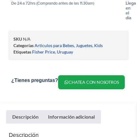
Llega
De 24 a 72hrs (Comprando antes de las 11.30am)
en
el
día
SKU
N/A
Categorías
Articulos para Bebes
,
Juguetes
,
Kids
Etiquetas
Fisher Price
,
Uruguay
¿Tienes preguntas?
CHATEA CON NOSOTROS
Descripción
Información adicional
Descripción