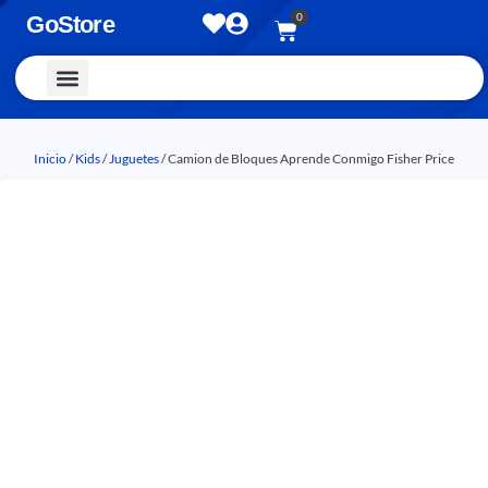
0
GoStore
Vestimenta y Accesorios
Inicio
/
Kids
/
Juguetes
/ Camion de Bloques Aprende Conmigo Fisher Price