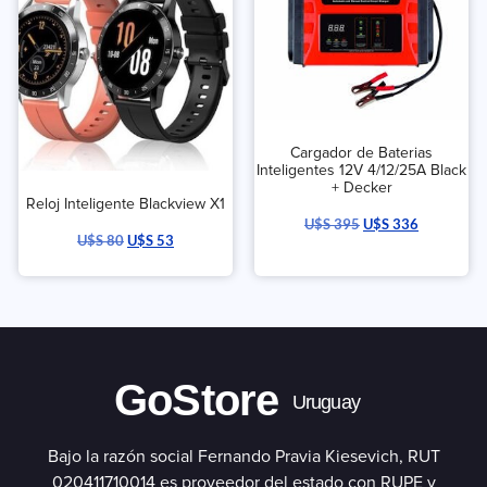
Cargador de Baterias
Inteligentes 12V 4/12/25A Black
+ Decker
Reloj Inteligente Blackview X1
U$S
395
U$S
336
U$S
80
U$S
53
GoStore
Uruguay
Bajo la razón social Fernando Pravia Kiesevich, RUT
020411710014 es proveedor del estado con RUPE y