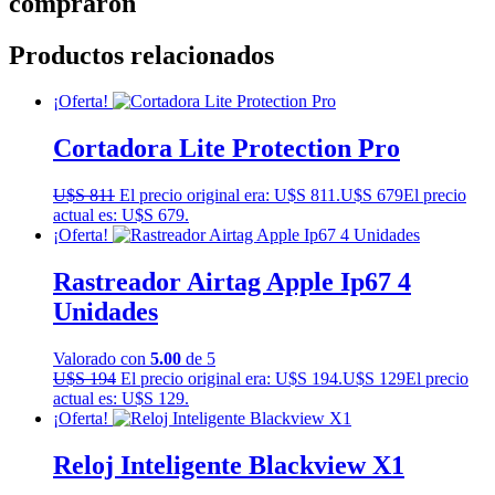
compraron
Productos relacionados
¡Oferta!
Cortadora Lite Protection Pro
U$S
811
El precio original era: U$S 811.
U$S
679
El precio
actual es: U$S 679.
¡Oferta!
Rastreador Airtag Apple Ip67 4
Unidades
Valorado con
5.00
de 5
U$S
194
El precio original era: U$S 194.
U$S
129
El precio
actual es: U$S 129.
¡Oferta!
Reloj Inteligente Blackview X1