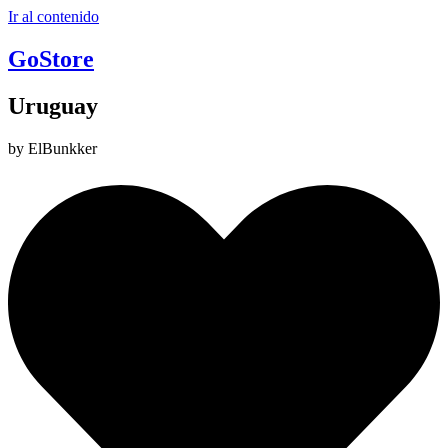
Ir al contenido
GoStore
Uruguay
by ElBunkker