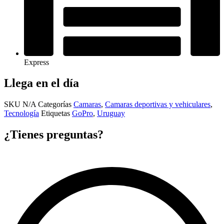
Express
Llega en el día
SKU
N/A
Categorías
Camaras
,
Camaras deportivas y vehiculares
,
Tecnología
Etiquetas
GoPro
,
Uruguay
¿Tienes preguntas?