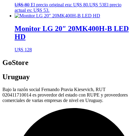
U$S
80
El precio original era: U$S 80.
U$S
53
El precio
actual es: U$S 53.
Monitor LG 20″ 20MK400H-B LED
HD
U$S
128
GoStore
Uruguay
Bajo la razón social Fernando Pravia Kiesevich, RUT
020411710014 es proveedor del estado con RUPE y proveedores
comerciales de varias empresas de nivel en Uruguay.