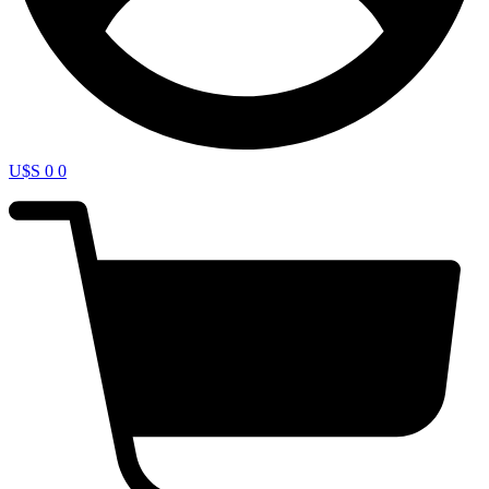
U$S
0
0