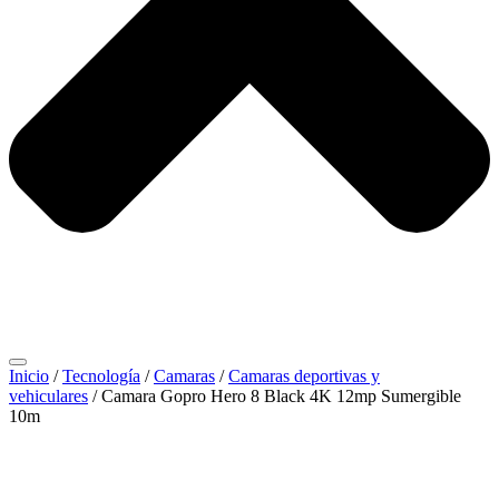
Inicio
/
Tecnología
/
Camaras
/
Camaras deportivas y
vehiculares
/ Camara Gopro Hero 8 Black 4K 12mp Sumergible
10m