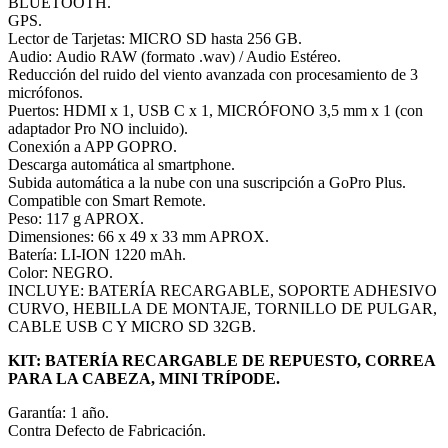
BLUETOOTH.
GPS.
Lector de Tarjetas: MICRO SD hasta 256 GB.
Audio: Audio RAW (formato .wav) / Audio Estéreo.
Reducción del ruido del viento avanzada con procesamiento de 3
micrófonos.
Puertos: HDMI x 1, USB C x 1, MICRÓFONO 3,5 mm x 1 (con
adaptador Pro NO incluido).
Conexión a APP GOPRO.
Descarga automática al smartphone.
Subida automática a la nube con una suscripción a GoPro Plus.
Compatible con Smart Remote.
Peso: 117 g APROX.
Dimensiones: 66 x 49 x 33 mm APROX.
Batería: LI-ION 1220 mAh.
Color: NEGRO.
INCLUYE: BATERÍA RECARGABLE, SOPORTE ADHESIVO
CURVO, HEBILLA DE MONTAJE, TORNILLO DE PULGAR,
CABLE USB C Y MICRO SD 32GB.
KIT: BATERÍA RECARGABLE DE REPUESTO, CORREA
PARA LA CABEZA, MINI TRÍPODE.
Garantía: 1 año.
Contra Defecto de Fabricación.