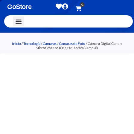
0
GoStore
Vestimenta y Accesorios
Inicio
/
Tecnología
/
Camaras
/
Camaras de Foto
/ Cámara Digital Canon
Mirrorless Eos R100 18-45mm 24mp 4k