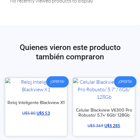
No recently viewed products to display
Quienes vieron este producto
también compraron
¡OFERTA!
¡OFERTA!
Reloj Inteligente Blackview X1
Celular Blackview V6300 Pro
U$S
80
U$S
53
Robusto/ 5.7»/ 6Gb/ 128Gb
U$S
369
U$S
285