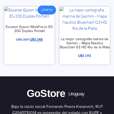
¡OFERTA!
Escaner Epson WorkForce ES-
200 Duplex Portatil
La mejor cartografia marina de
U$S
369
U$S
348
Garmin – Mapa Nautico
Bluechart G3 HD Rio de la Plata
U$S
193
GoStore
Uruguay
Bajo la razón social Fernando Pravia Kiesevich, RUT
020411710014 es proveedor del estado con RUPE y