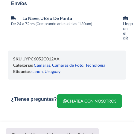
Envíos
La Nave, UES o De Punta
Llega
De 24 a 72hrs (Comprando antes de las 11.30am)
en
el
día
SKU
UYPC6052C012AA
Categorías
Camaras
,
Camaras de Foto
,
Tecnología
Etiquetas
canon
,
Uruguay
¿Tienes preguntas?
CHATEA CON NOSOTROS