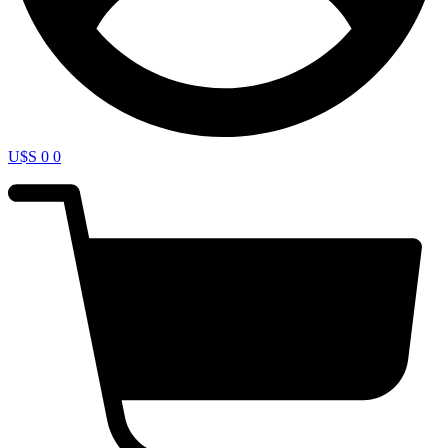
U$S
0
0