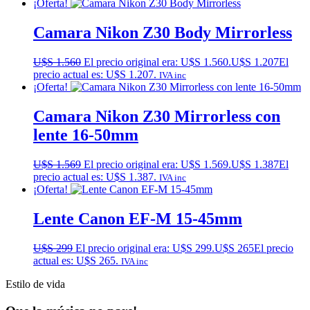
¡Oferta!
Camara Nikon Z30 Body Mirrorless
U$S
1.560
El precio original era: U$S 1.560.
U$S
1.207
El
precio actual es: U$S 1.207.
IVA inc
¡Oferta!
Camara Nikon Z30 Mirrorless con
lente 16-50mm
U$S
1.569
El precio original era: U$S 1.569.
U$S
1.387
El
precio actual es: U$S 1.387.
IVA inc
¡Oferta!
Lente Canon EF-M 15-45mm
U$S
299
El precio original era: U$S 299.
U$S
265
El precio
actual es: U$S 265.
IVA inc
Estilo de vida