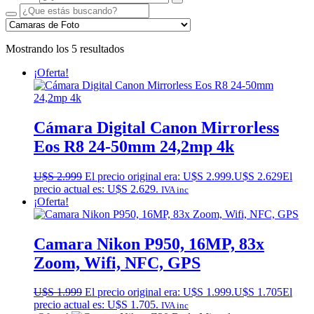
Mostrando los 5 resultados
¡Oferta!
Cámara Digital Canon Mirrorless
Eos R8 24-50mm 24,2mp 4k
U$S
2.999
El precio original era: U$S 2.999.
U$S
2.629
El
precio actual es: U$S 2.629.
IVA inc
¡Oferta!
Camara Nikon P950, 16MP, 83x
Zoom, Wifi, NFC, GPS
U$S
1.999
El precio original era: U$S 1.999.
U$S
1.705
El
precio actual es: U$S 1.705.
IVA inc