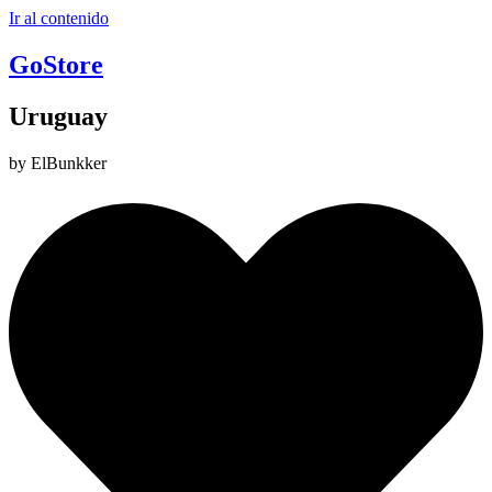
Ir al contenido
GoStore
Uruguay
by ElBunkker