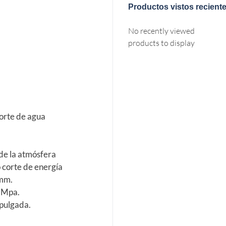
Productos vistos recient
No recently viewed
products to display
corte de agua
 de la atmósfera
 corte de energía
 mm.
8 Mpa.
 pulgada.