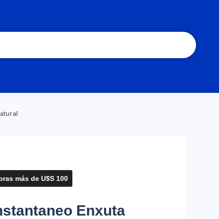
atural
ras más de U$S 100
nstantaneo Enxuta