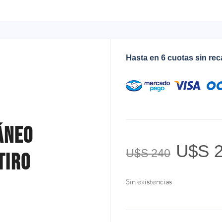
Hasta en 6 cuotas sin re
áneo
U$S
2
U$S
240
Tiro
Sin existencias