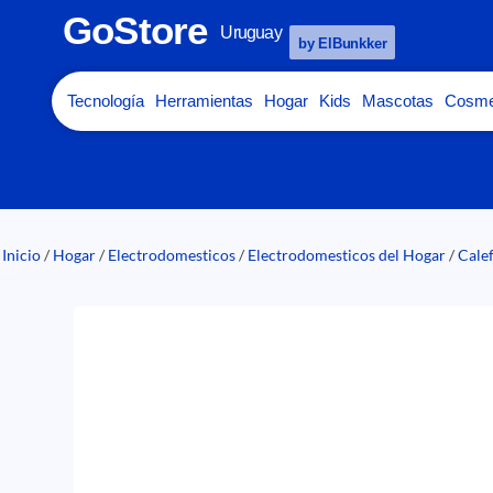
GoStore
Uruguay
by ElBunkker
Tecnología
Herramientas
Hogar
Kids
Mascotas
Cosme
Inicio
/
Hogar
/
Electrodomesticos
/
Electrodomesticos del Hogar
/
Cale