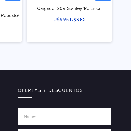
Cargador 20V Stanley 1A. Li-Ion
 Robusto/
U$S
95
U$S
82
OFERTAS Y DESCUENTOS