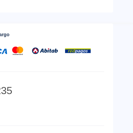
cargo
35