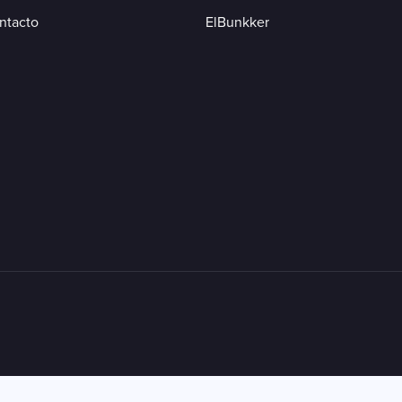
ntacto
ElBunkker