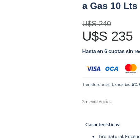
a Gas 10 Lts 
U$S
240
U$S
235
Hasta en 6 cuotas sin r
Transferencias bancarias
5% 
Sin existencias
Características
:
Tiro natural. Ence