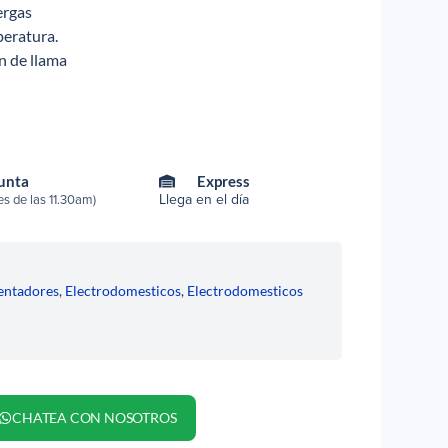
ergas
peratura.
n de llama
Punta
Express
Llega en el día
s de las 11.30am)
entadores
,
Electrodomesticos
,
Electrodomesticos
CHATEA CON NOSOTROS