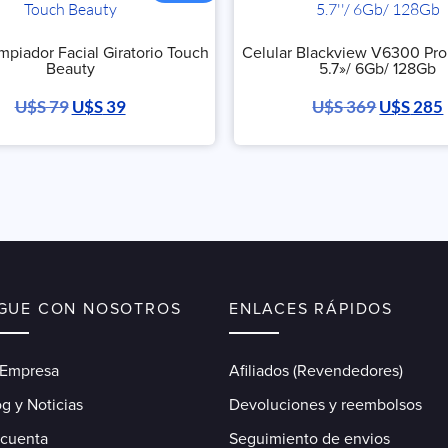
impiador Facial Giratorio Touch
Celular Blackview V6300 Pro
Beauty
5.7»/ 6Gb/ 128Gb
U$S
79
U$S
39
U$S
369
U$S
285
IGUE CON NOSOTROS
ENLACES RÁPIDOS
 Empresa
Afiliados (Revendedores)
g y Noticias
Devoluciones y reembolsos
 cuenta
Seguimiento de envios