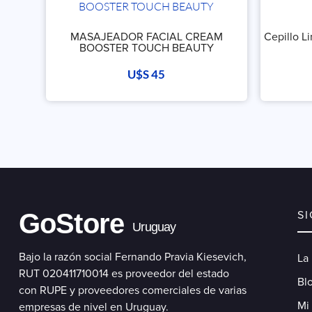
MASAJEADOR FACIAL CREAM
Cepillo L
BOOSTER TOUCH BEAUTY
U$S
45
GoStore
S
Uruguay
Bajo la razón social Fernando Pravia Kiesevich,
La
RUT 020411710014 es proveedor del estado
Blo
con RUPE y proveedores comerciales de varias
Mi
empresas de nivel en Uruguay.