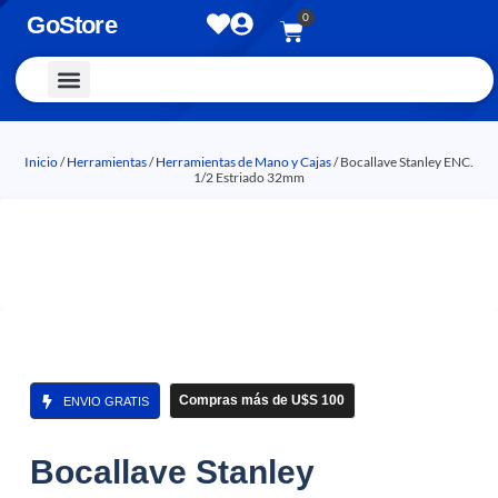
0
GoStore
Vestimenta y Accesorios
Inicio
/
Herramientas
/
Herramientas de Mano y Cajas
/ Bocallave Stanley ENC.
1/2 Estriado 32mm
Compras más de U$S 100
ENVIO GRATIS
Bocallave Stanley