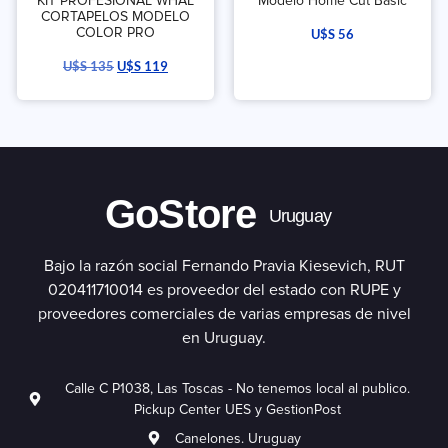
KIT PROFESIONAL WHAL
Modelo Home Cut Basic
CORTAPELOS MODELO
COLOR PRO
U$S
56
U$S
135
U$S
119
GoStore
Uruguay
Bajo la razón social Fernando Pravia Kiesevich, RUT
020411710014 es proveedor del estado con RUPE y
proveedores comerciales de varias empresas de nivel
en Uruguay.
Calle C P1038, Las Toscas - No tenemos local al publico.
Pickup Center UES y GestionPost
Canelones. Uruguay