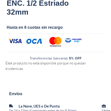
ENC. 1/2 Estriado
32mm
Hasta en 6 cuotas sin recargo
Transferencias bancarias
5% OFF
Este producto no está disponible porque no quedan
existencias.
Envíos
La Nave, UES o De Punta
Llega
De 24 a 72hrs (Comprando antes de las 11.30am)