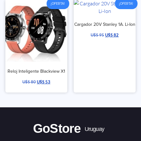
¡OFERTA!
¡OFERTA!
Cargador 20V Stanley 1A. Li-Ion
U$S
95
U$S
82
Reloj Inteligente Blackview X1
U$S
80
U$S
53
GoStore
Uruguay