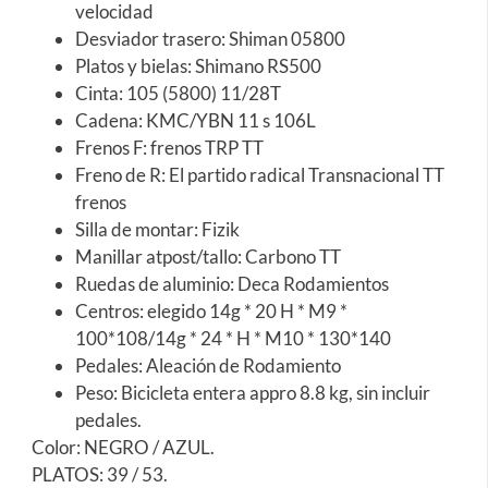
velocidad
Desviador trasero: Shiman 05800
Platos y bielas: Shimano RS500
Cinta: 105 (5800) 11/28T
Cadena: KMC/YBN 11 s 106L
Frenos F: frenos TRP TT
Freno de R: El partido radical Transnacional TT
frenos
Silla de montar: Fizik
Manillar atpost/tallo: Carbono TT
Ruedas de aluminio: Deca Rodamientos
Centros: elegido 14g * 20 H * M9 *
100*108/14g * 24 * H * M10 * 130*140
Pedales: Aleación de Rodamiento
Peso: Bicicleta entera appro 8.8 kg, sin incluir
pedales.
Color: NEGRO / AZUL.
PLATOS: 39 / 53.