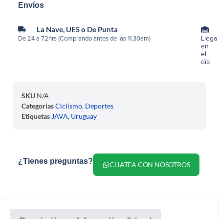
Envíos
La Nave, UES o De Punta
Llega
De 24 a 72hrs (Comprando antes de las 11.30am)
en
el
día
SKU
N/A
Categorías
Ciclismo
,
Deportes
Etiquetas
JAVA
,
Uruguay
¿Tienes preguntas?
CHATEA CON NOSOTROS