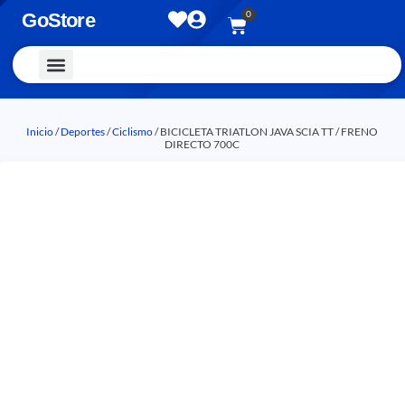
0
GoStore
Vestimenta y Accesorios
Inicio
/
Deportes
/
Ciclismo
/ BICICLETA TRIATLON JAVA SCIA TT / FRENO
DIRECTO 700C