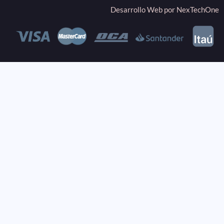
Desarrollo Web por
NexTechOne