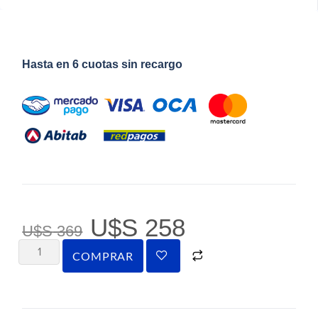
Hasta en 6 cuotas sin recargo
U$S
258
U$S
369
COMPRAR