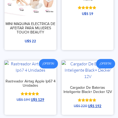
Valorado
U$S
19
con
5.00
de 5
MINI MAQUINA ELECTRICA DE
AFEITAR PARA MUJERES
TOUCH BEAUTY
U$S
22
¡OFERTA!
¡OFERTA!
Rastreador Airtag Apple Ip67 4
Unidades
Cargador De Baterias
Inteligente Black+ Decker 12V
Valorado
U$S
194
U$S
129
con
Valorado
U$S
220
U$S
192
5.00
con
de 5
5.00
de 5