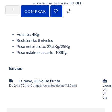
Transferencias bancarias
5% OFF
COMPRAR
Volante: 4Kg
Resistencia: 8 niveles
Peso neto/bruto: 22,5Kg/25Kg
Peso máximo usuario: 100Kg
Envíos
La Nave, UES o De Punta
Llega
De 24 a 72hrs (Comprando antes de las 11.30am)
en
el
día