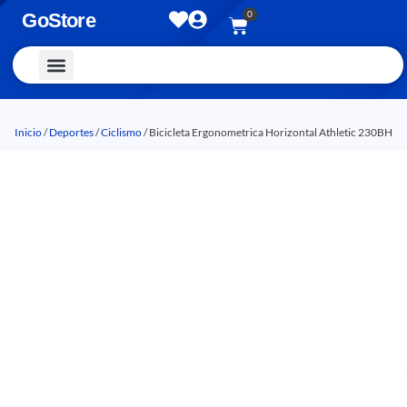
0
GoStore
Vestimenta y Accesorios
Inicio
/
Deportes
/
Ciclismo
/ Bicicleta Ergonometrica Horizontal Athletic 230BH