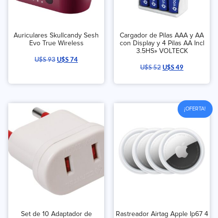
Auriculares Skullcandy Sesh
Cargador de Pilas AAA y AA
Evo True Wireless
con Display y 4 Pilas AA Incl
3.5HS» VOLTECK
U$S
93
U$S
74
U$S
52
U$S
49
¡OFERTA!
Set de 10 Adaptador de
Rastreador Airtag Apple Ip67 4