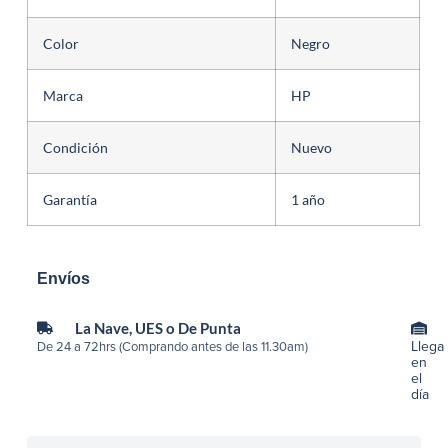
Color
Negro
Marca
HP
Condición
Nuevo
Garantía
1 año
Envíos
La Nave, UES o De Punta
Llega
De 24 a 72hrs (Comprando antes de las 11.30am)
en
el
día