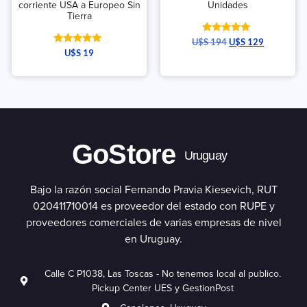
corriente USA a Europeo Sin
Unidades
Tierra
Valorado
U$S
194
U$S
129
con
Valorado
U$S
19
5.00
con
de 5
5.00
de 5
GoStore
Uruguay
Bajo la razón social Fernando Pravia Kiesevich, RUT
020411710014 es proveedor del estado con RUPE y
proveedores comerciales de varias empresas de nivel
en Uruguay.
Calle C P1038, Las Toscas - No tenemos local al publico.
Pickup Center UES y GestionPost