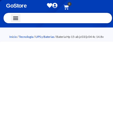
0
GoStore
Vestimenta y Accesorios
Inicio
/
Tecnología
/
UPS y Baterias
/ Bateria Hp 15-ab jc03/jc04 4c 14.8v