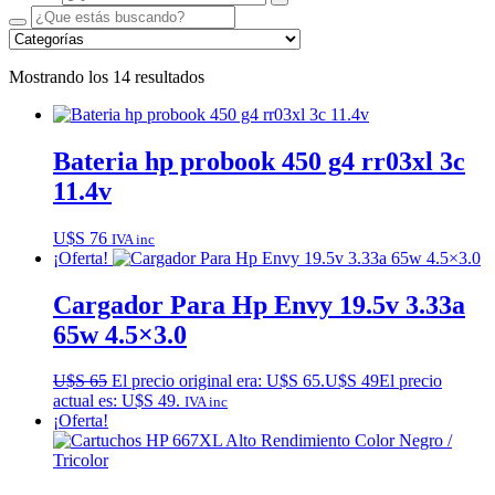
Mostrando los 14 resultados
Bateria hp probook 450 g4 rr03xl 3c
11.4v
U$S
76
IVA inc
¡Oferta!
Cargador Para Hp Envy 19.5v 3.33a
65w 4.5×3.0
U$S
65
El precio original era: U$S 65.
U$S
49
El precio
actual es: U$S 49.
IVA inc
¡Oferta!