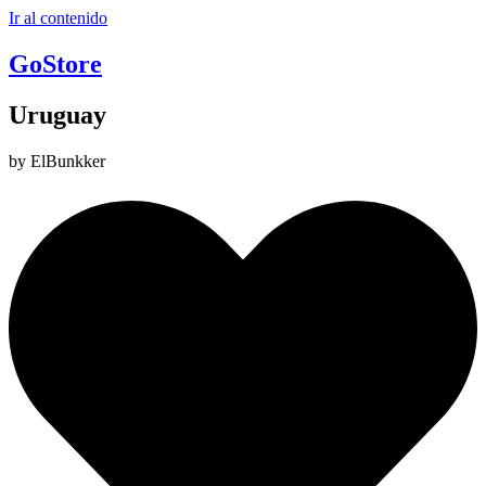
Ir al contenido
GoStore
Uruguay
by ElBunkker