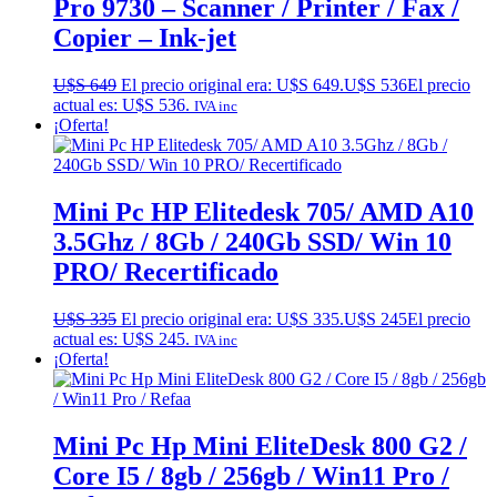
Pro 9730 – Scanner / Printer / Fax /
Copier – Ink-jet
U$S
649
El precio original era: U$S 649.
U$S
536
El precio
actual es: U$S 536.
IVA inc
¡Oferta!
Mini Pc HP Elitedesk 705/ AMD A10
3.5Ghz / 8Gb / 240Gb SSD/ Win 10
PRO/ Recertificado
U$S
335
El precio original era: U$S 335.
U$S
245
El precio
actual es: U$S 245.
IVA inc
¡Oferta!
Mini Pc Hp Mini EliteDesk 800 G2 /
Core I5 / 8gb / 256gb / Win11 Pro /