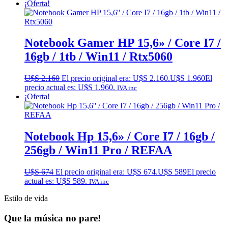
¡Oferta!
Notebook Gamer HP 15,6» / Core I7 /
16gb / 1tb / Win11 / Rtx5060
U$S
2.160
El precio original era: U$S 2.160.
U$S
1.960
El
precio actual es: U$S 1.960.
IVA inc
¡Oferta!
Notebook Hp 15,6» / Core I7 / 16gb /
256gb / Win11 Pro / REFAA
U$S
674
El precio original era: U$S 674.
U$S
589
El precio
actual es: U$S 589.
IVA inc
Estilo de vida
Que la música no pare!