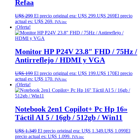
Refaa
U$S
299
El precio original era: U$S 299.
U$S
269
El precio
actual es: U$S 269.
IVA inc
¡Oferta!
Monitor HP P24V 23.8″ FHD / 75Hz /
Antirreflejo / HDMI y VGA
U$S
199
El precio original era: U$S 199.
U$S
170
El precio
actual es: U$S 170.
IVA inc
¡Oferta!
Notebook 2en1 Copilot+ Pc Hp 16»
Táctil AI 5 / 16gb / 512gb / Win11
U$S
1.349
El precio original era: U$S 1.349.
U$S
1.099
El
precio actual es: U$S 1.099.
IVA inc