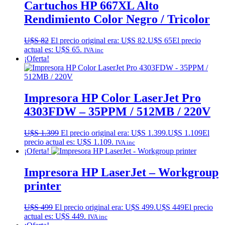
Cartuchos HP 667XL Alto
Rendimiento Color Negro / Tricolor
U$S
82
El precio original era: U$S 82.
U$S
65
El precio
actual es: U$S 65.
IVA inc
¡Oferta!
Impresora HP Color LaserJet Pro
4303FDW – 35PPM / 512MB / 220V
U$S
1.399
El precio original era: U$S 1.399.
U$S
1.109
El
precio actual es: U$S 1.109.
IVA inc
¡Oferta!
Impresora HP LaserJet – Workgroup
printer
U$S
499
El precio original era: U$S 499.
U$S
449
El precio
actual es: U$S 449.
IVA inc