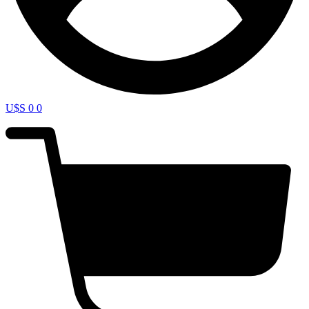
U$S
0
0