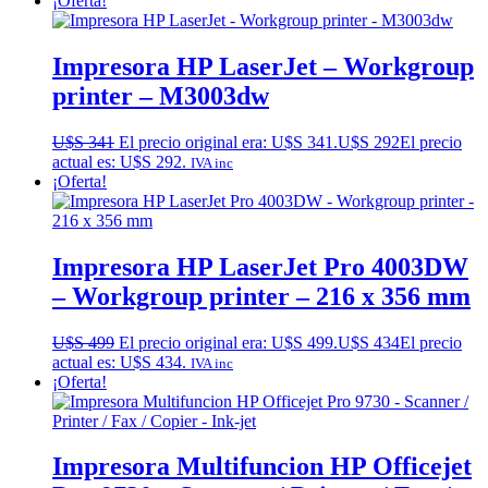
¡Oferta!
Impresora HP LaserJet – Workgroup
printer – M3003dw
U$S
341
El precio original era: U$S 341.
U$S
292
El precio
actual es: U$S 292.
IVA inc
¡Oferta!
Impresora HP LaserJet Pro 4003DW
– Workgroup printer – 216 x 356 mm
U$S
499
El precio original era: U$S 499.
U$S
434
El precio
actual es: U$S 434.
IVA inc
¡Oferta!
Impresora Multifuncion HP Officejet