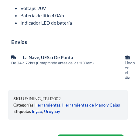
Voltaje: 20V
Batería de litio 4.0Ah
Indicador LED de batería
Envíos
La Nave, UES o De Punta
Llega
De 24 a 72hrs (Comprando antes de las 11.30am)
en
el
día
SKU
UYINING_FBLI2002
Categorías
Herramientas
,
Herramientas de Mano y Cajas
Etiquetas
Ingco
,
Uruguay