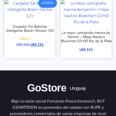
¡OFERTA!
Cargador De Baterias
Inteligente Black+ Decker 12V
La mejor cartografia marina de
Garmin – Mapa Nautico
Bluechart G3 HD Rio de la Plata
Valorado con
U$S
220
U$S
192
5.00
U$S
193
de 5
GoStore
Uruguay
Bajo la razón social Fernando Pravia Kiesevich, RUT
020411710014 es proveedor del estado con RUPE y
proveedores comerciales de varias empresas de nivel