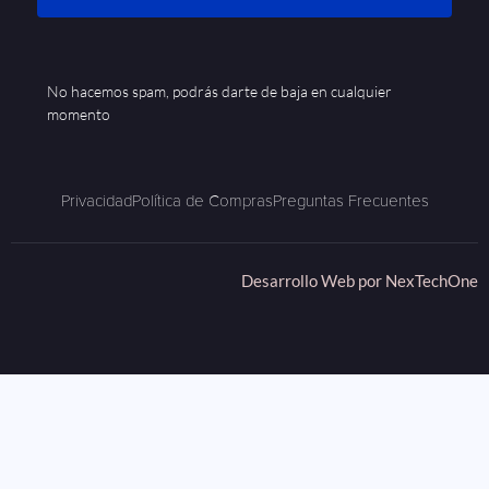
No hacemos spam, podrás darte de baja en cualquier
momento
Privacidad
Política de Compras
Preguntas Frecuentes
Desarrollo Web por
NexTechOne