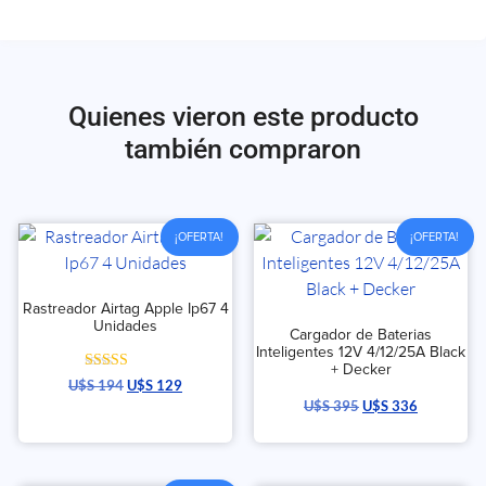
Quienes vieron este producto
también compraron
¡OFERTA!
¡OFERTA!
Rastreador Airtag Apple Ip67 4
Unidades
Cargador de Baterias
Inteligentes 12V 4/12/25A Black
+ Decker
Valorado con
U$S
194
U$S
129
5.00
U$S
395
U$S
336
de 5