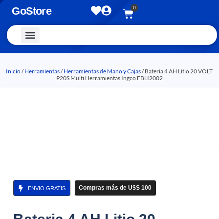
0
GoStore
Vestimenta y Accesorios
Inicio
/
Herramientas
/
Herramientas de Mano y Cajas
/ Bateria 4 AH Litio 20 VOLT
P20S Multi Herramientas Ingco FBLI2002
Compras más de U$S 100
ENVIO GRATIS