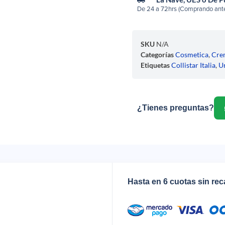
De 24 a 72hrs (Comprando ante
SKU
N/A
Categorías
Cosmetica
,
Cre
Etiquetas
Collistar Italia
,
U
¿Tienes preguntas?
Hasta en 6 cuotas sin re