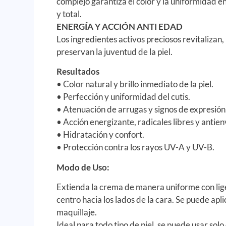
complejo garantiza el color y la uniformidad e
y total.
ENERGÍA Y ACCIÓN ANTI EDAD
Los ingredientes activos preciosos revitalizan,
preservan la juventud de la piel.
Resultados
• Color natural y brillo inmediato de la piel.
• Perfección y uniformidad del cutis.
• Atenuación de arrugas y signos de expresión
• Acción energizante, radicales libres y antie
• Hidratación y confort.
• Protección contra los rayos UV-A y UV-B.
Modo de Uso:
Extienda la crema de manera uniforme con lig
centro hacia los lados de la cara. Se puede apli
maquillaje.
Ideal para todo tipo de piel, se puede usar solo