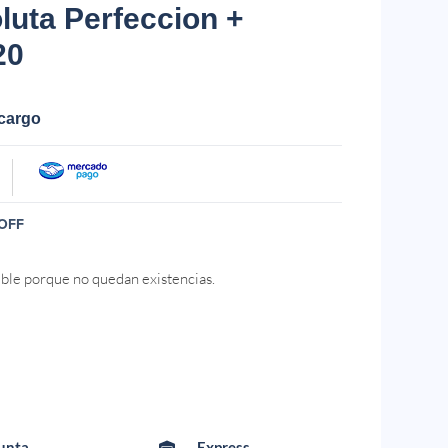
luta Perfeccion +
20
ecargo
OFF
ible porque no quedan existencias.
Punta
Express