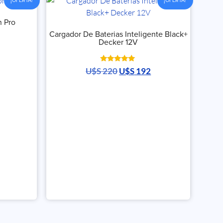
¡OFERTA!
¡OFERTA!
n Pro
Cargador De Baterias Inteligente Black+
Decker 12V
Valorado
U$S
220
U$S
192
con
5.00
de 5