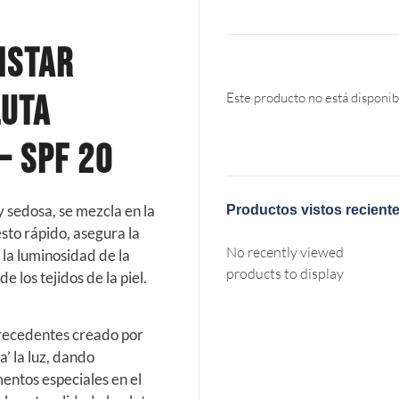
istar
luta
Este producto no está disponib
– SPF 20
 sedosa, se mezcla en la
Productos vistos recient
sto rápido, asegura la
No recently viewed
y la luminosidad de la
products to display
e los tejidos de la piel.
precedentes creado por
a’ la luz, dando
gmentos especiales en el