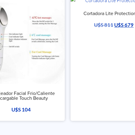
Cortadora Lite Protectio
U$S
811
U$S
679
eador Facial Frio/Caliente
cargable Touch Beauty
U$S
104