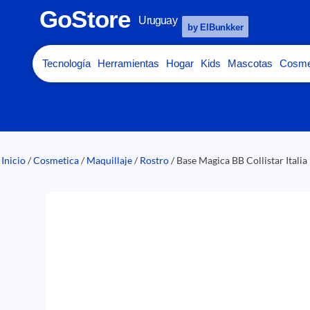
GoStore
Uruguay
by ElBunkker
Tecnología
Herramientas
Hogar
Kids
Mascotas
Cosme
Inicio
/
Cosmetica
/
Maquillaje
/
Rostro
/ Base Magica BB Collistar Italia