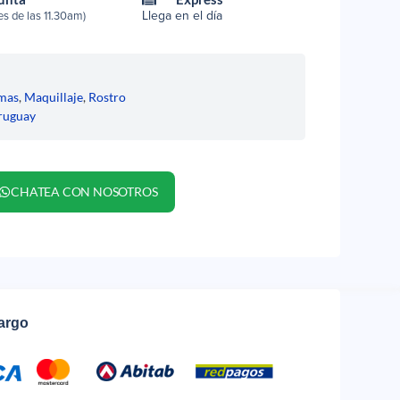
Llega en el día
s de las 11.30am)
mas
,
Maquillaje
,
Rostro
ruguay
CHATEA CON NOSOTROS
cargo