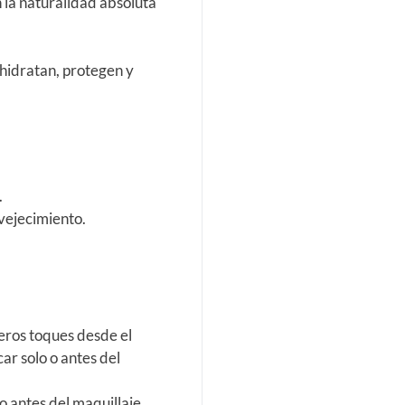
n la naturalidad absoluta
 hidratan, protegen y
.
nvejecimiento.
eros toques desde el
car solo o antes del
 o antes del maquillaje