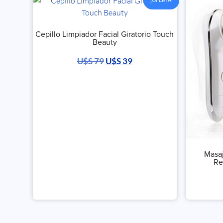
¡OFERTA!
Cepillo Limpiador Facial Giratorio Touch
Beauty
U$S
79
U$S
39
Masaj
Re