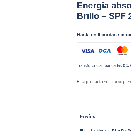
Energia abso
Brillo – SPF 
Hasta en 6 cuotas sin r
Transferencias bancarias
5% 
Este producto no está dispon
Envíos
La Nave, UES o De 