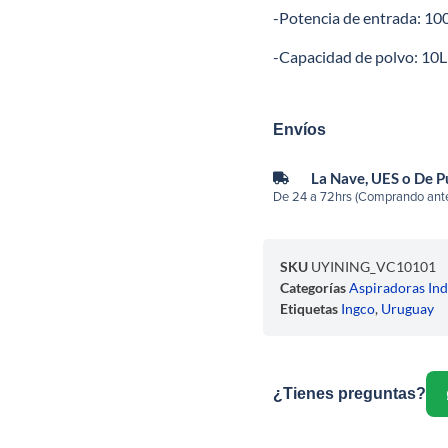
-Potencia de entrada: 1
-Capacidad de polvo: 10L
Envíos
La Nave, UES o De 
De 24 a 72hrs (Comprando ante
SKU
UYINING_VC10101
Categorías
Aspiradoras Ind
Etiquetas
Ingco
,
Uruguay
¿Tienes preguntas?