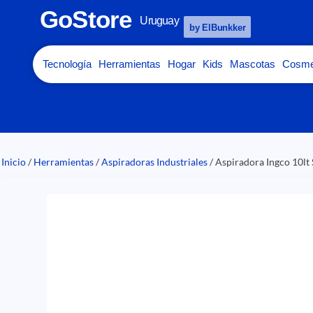
GoStore
Uruguay
by ElBunkker
Tecnología
Herramientas
Hogar
Kids
Mascotas
Cosme
Inicio
/
Herramientas
/
Aspiradoras Industriales
/ Aspiradora Ingco 10l