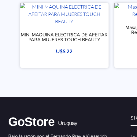
Masaj
Re
MINI MAQUINA ELECTRICA DE AFEITAR
PARA MUJERES TOUCH BEAUTY
U$S
22
GoStore
S
Uruguay
Bajo la razón social Fernando Pravia Kiesevich,
La