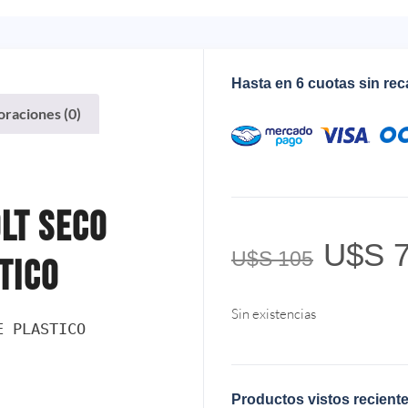
Hasta en 6 cuotas sin re
oraciones (0)
lt Seco
U$S
7
U$S
105
tico
Sin existencias
 PLASTICO 

Productos vistos recient