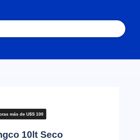
ras más de U$S 100
ngco 10lt Seco