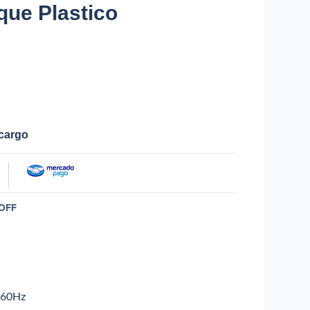
ue Plastico
ecargo
OFF
/60Hz