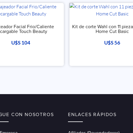
eador Facial Frio/Caliente
Kit de corte Wahl con 11 pie
cargable Touch Beauty
Home Cut Basic
U$S
104
U$S
56
IGUE CON NOSOTROS
ENLACES RÁPIDOS
 Empresa
Afiliados (Revendedores)