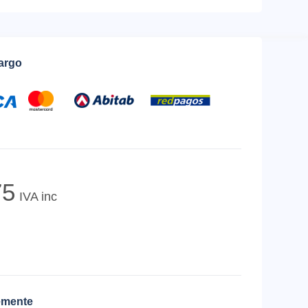
cargo
5
IVA inc
emente