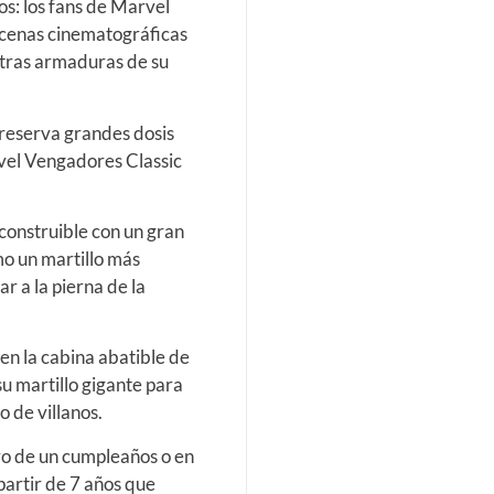
s: los fans de Marvel
scenas cinematográficas
 otras armaduras de su
 reserva grandes dosis
vel Vengadores Classic
construible con un gran
mo un martillo más
r a la pierna de la
 en la cabina abatible de
u martillo gigante para
o de villanos.
vo de un cumpleaños o en
partir de 7 años que