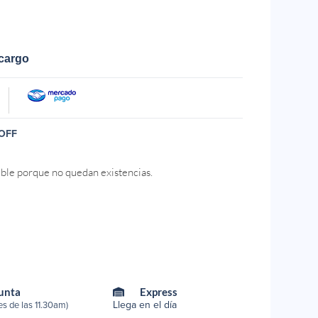
ecargo
OFF
ible porque no quedan existencias.
Punta
Express
Llega en el día
s de las 11.30am)