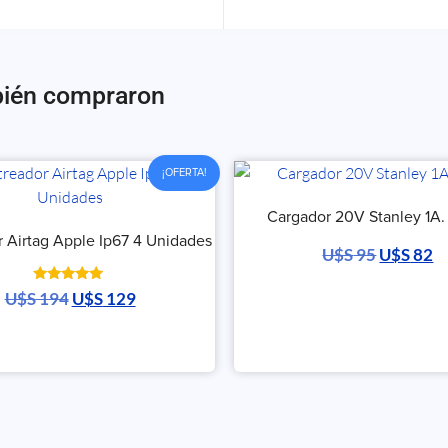
bién compraron
¡OFERTA!
Cargador 20V Stanley 1A. 
r Airtag Apple Ip67 4 Unidades
U$S
95
U$S
82
Valorado
U$S
194
U$S
129
con
5.00
de 5