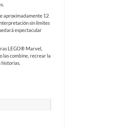
es.
ide aproximadamente 12
nterpretación sin límites
 quedará espectacular
duras LEGO® Marvel,
o las combine, recrear la
 historias.