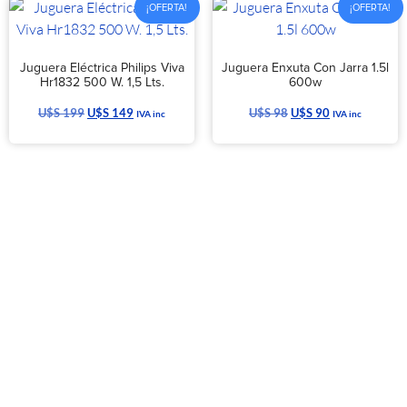
¡OFERTA!
¡OFERTA!
Juguera Eléctrica Philips Viva
Juguera Enxuta Con Jarra 1.5l
Hr1832 500 W. 1,5 Lts.
600w
U$S
199
U$S
149
U$S
98
U$S
90
IVA inc
IVA inc