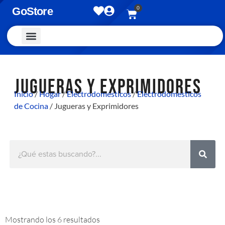
0
GoStore
Vestimenta y Accesorios
JUGUERAS Y EXPRIMIDORES
Inicio
/
Hogar
/
Electrodomesticos
/
Electrodomesticos
de Cocina
/ Jugueras y Exprimidores
Mostrando los 6 resultados