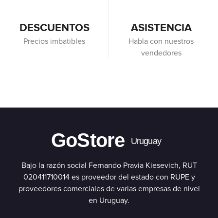
DESCUENTOS
ASISTENCIA
Precios imbatibles
Habla con nuestros
vendedores
GoStore
Uruguay
Bajo la razón social Fernando Pravia Kiesevich, RUT
020411710014 es proveedor del estado con RUPE y
proveedores comerciales de varias empresas de nivel
en Uruguay.