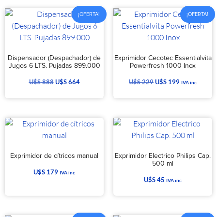
¡OFERTA!
¡OFERTA!
Dispensador (Despachador) de
Exprimidor Cecotec Essentialvita
Jugos 6 LTS. Pujadas 899.000
Powerfresh 1000 Inox
U$S
888
U$S
664
U$S
229
U$S
199
IVA inc
Exprimidor de cítricos manual
Exprimidor Electrico Philips Cap.
500 ml
U$S
179
IVA inc
U$S
45
IVA inc