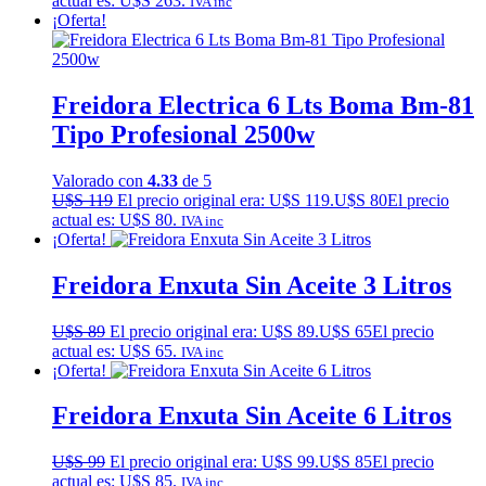
actual es: U$S 263.
IVA inc
¡Oferta!
Freidora Electrica 6 Lts Boma Bm-81
Tipo Profesional 2500w
Valorado con
4.33
de 5
U$S
119
El precio original era: U$S 119.
U$S
80
El precio
actual es: U$S 80.
IVA inc
¡Oferta!
Freidora Enxuta Sin Aceite 3 Litros
U$S
89
El precio original era: U$S 89.
U$S
65
El precio
actual es: U$S 65.
IVA inc
¡Oferta!
Freidora Enxuta Sin Aceite 6 Litros
U$S
99
El precio original era: U$S 99.
U$S
85
El precio
actual es: U$S 85.
IVA inc