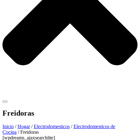
Freidoras
Inicio
/
Hogar
/
Electrodomesticos
/
Electrodomesticos de
Cocina
/ Freidoras
[wpdreams_ajaxsearchlite]