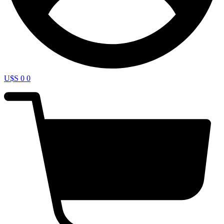
U$S
0
0