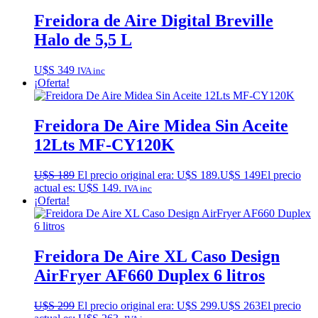
Freidora de Aire Digital Breville
Halo de 5,5 L
U$S
349
IVA inc
¡Oferta!
Freidora De Aire Midea Sin Aceite
12Lts MF-CY120K
U$S
189
El precio original era: U$S 189.
U$S
149
El precio
actual es: U$S 149.
IVA inc
¡Oferta!
Freidora De Aire XL Caso Design
AirFryer AF660 Duplex 6 litros
U$S
299
El precio original era: U$S 299.
U$S
263
El precio