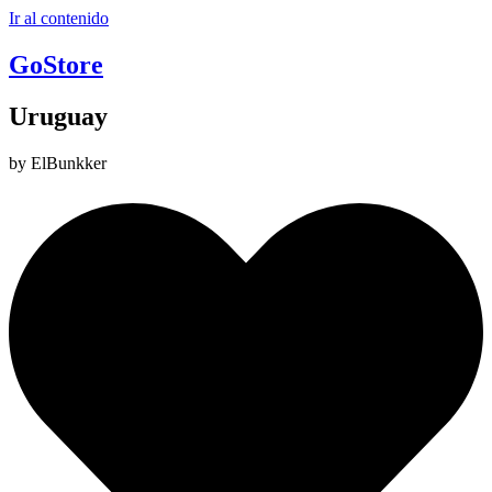
Ir al contenido
GoStore
Uruguay
by ElBunkker