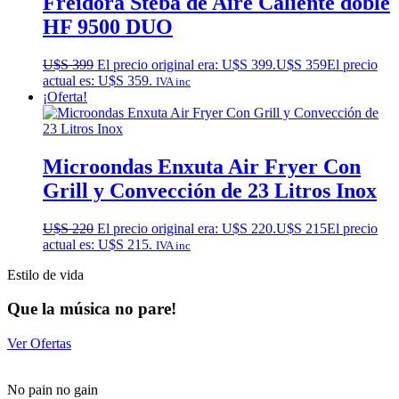
Freidora Steba de Aire Caliente doble
HF 9500 DUO
U$S
399
El precio original era: U$S 399.
U$S
359
El precio
actual es: U$S 359.
IVA inc
¡Oferta!
Microondas Enxuta Air Fryer Con
Grill y Convección de 23 Litros Inox
U$S
220
El precio original era: U$S 220.
U$S
215
El precio
actual es: U$S 215.
IVA inc
Estilo de vida
Que la música no pare!
Ver Ofertas
No pain no gain