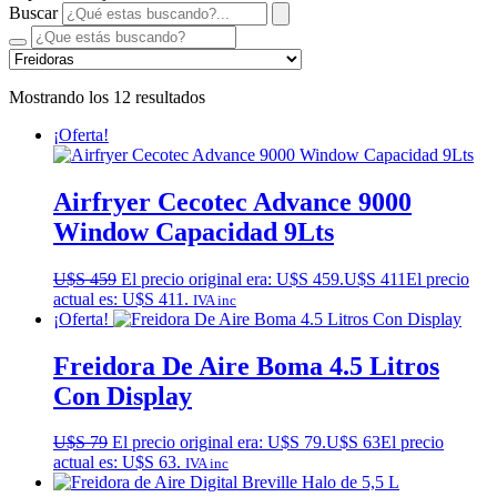
Buscar
Mostrando los 12 resultados
¡Oferta!
Airfryer Cecotec Advance 9000
Window Capacidad 9Lts
U$S
459
El precio original era: U$S 459.
U$S
411
El precio
actual es: U$S 411.
IVA inc
¡Oferta!
Freidora De Aire Boma 4.5 Litros
Con Display
U$S
79
El precio original era: U$S 79.
U$S
63
El precio
actual es: U$S 63.
IVA inc