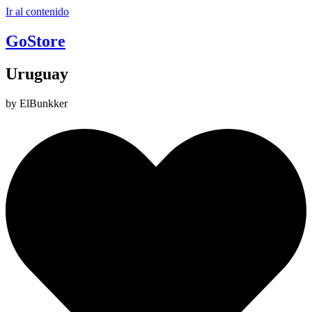
Ir al contenido
GoStore
Uruguay
by ElBunkker