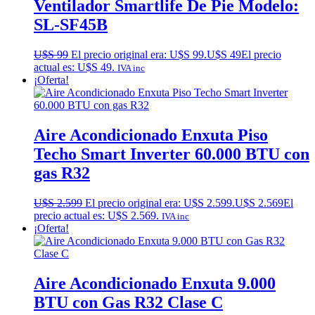
Ventilador Smartlife De Pie Modelo:
SL-SF45B
U$S
99
El precio original era: U$S 99.
U$S
49
El precio
actual es: U$S 49.
IVA inc
¡Oferta!
Aire Acondicionado Enxuta Piso
Techo Smart Inverter 60.000 BTU con
gas R32
U$S
2.599
El precio original era: U$S 2.599.
U$S
2.569
El
precio actual es: U$S 2.569.
IVA inc
¡Oferta!
Aire Acondicionado Enxuta 9.000
BTU con Gas R32 Clase C