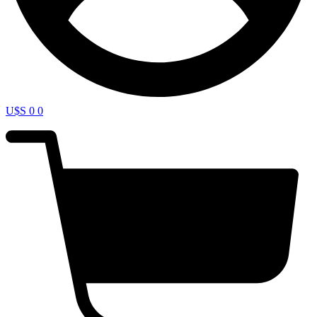
U$S
0
0