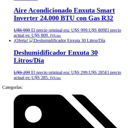
Aire Acondicionado Enxuta Smart
Inverter 24.000 BTU con Gas R32
U$S
999
El precio original era: U$S 999.
U$S
809
El precio
actual es: U$S 809.
IVA inc
¡Oferta!
Deshumidificador Enxuta 30
Litros/Día
U$S
299
El precio original era: U$S 299.
U$S
285
El precio
actual es: U$S 285.
IVA inc
Categorías: