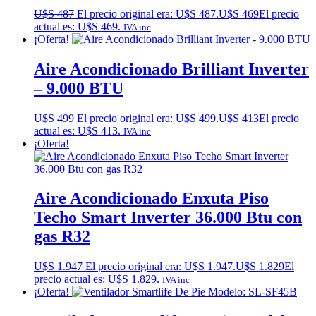
U$S
487
El precio original era: U$S 487.
U$S
469
El precio
actual es: U$S 469.
IVA inc
¡Oferta!
Aire Acondicionado Brilliant Inverter
– 9.000 BTU
U$S
499
El precio original era: U$S 499.
U$S
413
El precio
actual es: U$S 413.
IVA inc
¡Oferta!
Aire Acondicionado Enxuta Piso
Techo Smart Inverter 36.000 Btu con
gas R32
U$S
1.947
El precio original era: U$S 1.947.
U$S
1.829
El
precio actual es: U$S 1.829.
IVA inc
¡Oferta!