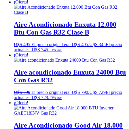
¡Oferta!
Aire Acondicionado Enxuta 12.000
Btu Con Gas R32 Clase B
U$S
495
El precio original era: U$S 495.
U$S
345
El precio
actual es: U$S 345.
IVA inc
¡Oferta!
Aire acondicionado Enxuta 24000 Btu
Con Gas R32
U$S
790
El precio original era: U$S 790.
U$S
729
El precio
actual es: U$S 729.
IVA inc
¡Oferta!
Aire Acondicionado Good Air 18.000