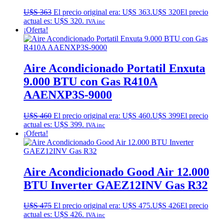
U$S
363
El precio original era: U$S 363.
U$S
320
El precio
actual es: U$S 320.
IVA inc
¡Oferta!
Aire Acondicionado Portatil Enxuta
9.000 BTU con Gas R410A
AAENXP3S-9000
U$S
460
El precio original era: U$S 460.
U$S
399
El precio
actual es: U$S 399.
IVA inc
¡Oferta!
Aire Acondicionado Good Air 12.000
BTU Inverter GAEZ12INV Gas R32
U$S
475
El precio original era: U$S 475.
U$S
426
El precio
actual es: U$S 426.
IVA inc