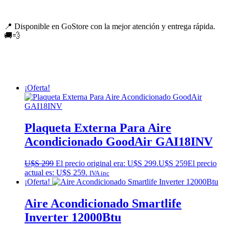
📍 Disponible en GoStore con la mejor atención y entrega rápida.
🚚💨
¡Oferta!
Plaqueta Externa Para Aire
Acondicionado GoodAir GAI18INV
U$S
299
El precio original era: U$S 299.
U$S
259
El precio
actual es: U$S 259.
IVA inc
¡Oferta!
Aire Acondicionado Smartlife
Inverter 12000Btu