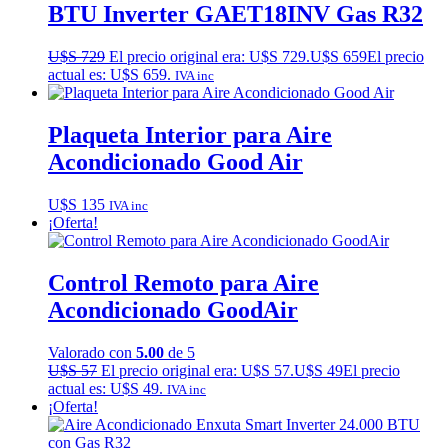
BTU Inverter GAET18INV Gas R32
U$S
729
El precio original era: U$S 729.
U$S
659
El precio
actual es: U$S 659.
IVA inc
Plaqueta Interior para Aire
Acondicionado Good Air
U$S
135
IVA inc
¡Oferta!
Control Remoto para Aire
Acondicionado GoodAir
Valorado con
5.00
de 5
U$S
57
El precio original era: U$S 57.
U$S
49
El precio
actual es: U$S 49.
IVA inc
¡Oferta!