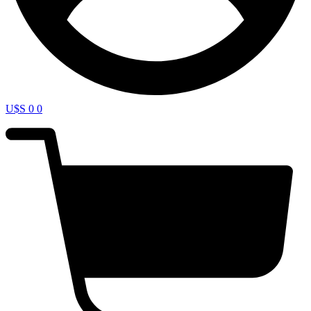
U$S
0
0