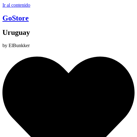
Ir al contenido
GoStore
Uruguay
by ElBunkker