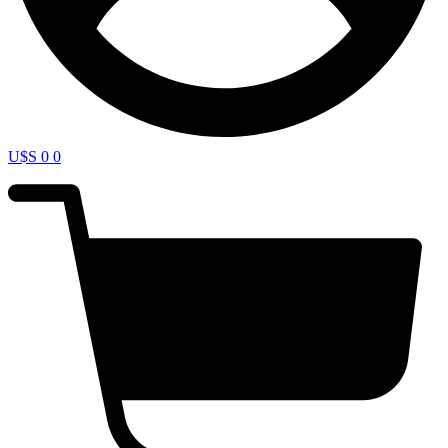
U$S
0
0