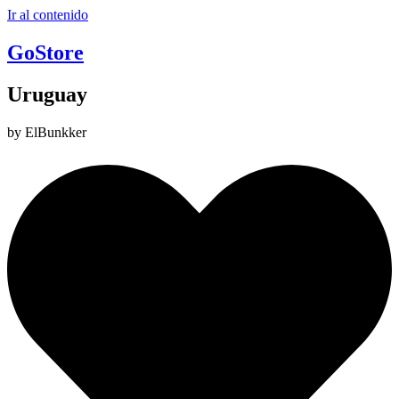
Ir al contenido
GoStore
Uruguay
by ElBunkker