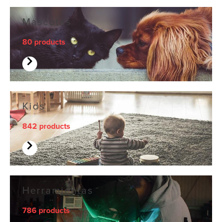
Mascotas
80 products
Kids
842 products
Herramientas
786 products