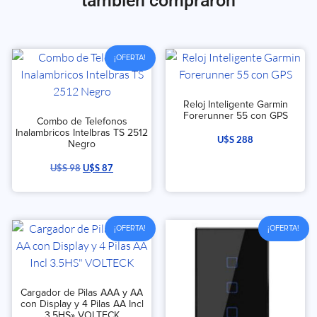
también compraron
¡OFERTA!
Reloj Inteligente Garmin
Forerunner 55 con GPS
Combo de Telefonos
Inalambricos Intelbras TS 2512
U$S
288
Negro
U$S
98
U$S
87
¡OFERTA!
¡OFERTA!
Cargador de Pilas AAA y AA
con Display y 4 Pilas AA Incl
3.5HS» VOLTECK