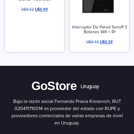
U$S
52
U$S
49
Interruptor De Pared Sonoff 3
Botones Wifi + Rf
U$S
45
U$S
39
GoStore
Uruguay
Bajo la razón social Fernando Pravia Kiesevich, RUT
020411710014 es proveedor del estado con RUPE y
proveedores comerciales de varias empresas de nivel
en Uruguay.