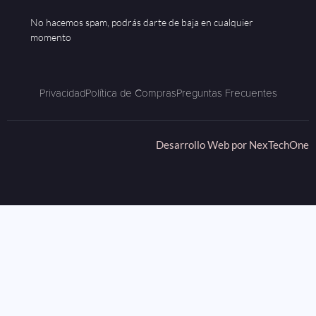
No hacemos spam, podrás darte de baja en cualquier
momento
Privacidad
Política de Compras
Preguntas Frecuentes
Desarrollo Web por
NexTechOne