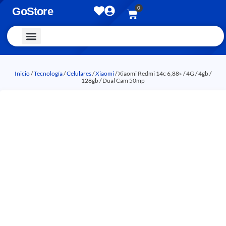
0
GoStore
Vestimenta y Accesorios
Inicio
/
Tecnología
/
Celulares
/
Xiaomi
/ Xiaomi Redmi 14c 6,88» / 4G / 4gb /
128gb / Dual Cam 50mp