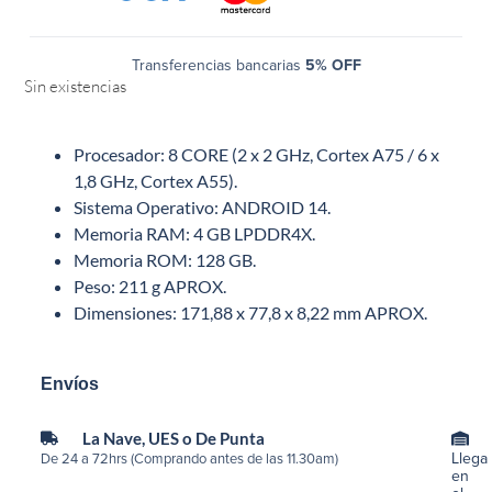
Transferencias bancarias
5% OFF
Sin existencias
Procesador: 8 CORE (2 x 2 GHz, Cortex A75 / 6 x
1,8 GHz, Cortex A55).
Sistema Operativo: ANDROID 14.
Memoria RAM: 4 GB LPDDR4X.
Memoria ROM: 128 GB.
Peso: 211 g APROX.
Dimensiones: 171,88 x 77,8 x 8,22 mm APROX.
Envíos
La Nave, UES o De Punta
Llega
De 24 a 72hrs (Comprando antes de las 11.30am)
en