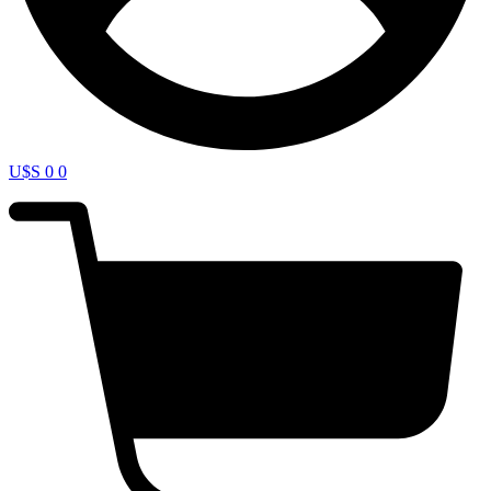
U$S
0
0