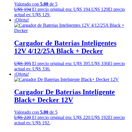
Valorado con
5.00
de 5
U$S
194
El precio original era: U$S 194.
U$S
129
El precio
actual es: U$S 129.
¡Oferta!
Cargador de Baterias Inteligentes
12V 4/12/25A Black + Decker
U$S
395
El precio original era: U$S 395.
U$S
336
El precio
actual es: U$S 336.
¡Oferta!
Cargador De Baterias Inteligente
Black+ Decker 12V
Valorado con
5.00
de 5
U$S
220
El precio original era: U$S 220.
U$S
192
El precio
actual es: U$S 192.