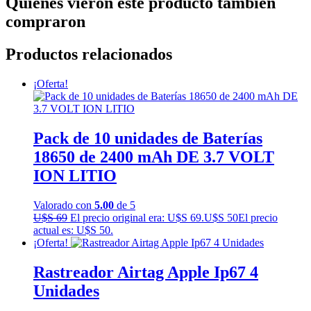
Quienes vieron este producto también
compraron
Productos relacionados
¡Oferta!
Pack de 10 unidades de Baterías
18650 de 2400 mAh DE 3.7 VOLT
ION LITIO
Valorado con
5.00
de 5
U$S
69
El precio original era: U$S 69.
U$S
50
El precio
actual es: U$S 50.
¡Oferta!
Rastreador Airtag Apple Ip67 4
Unidades