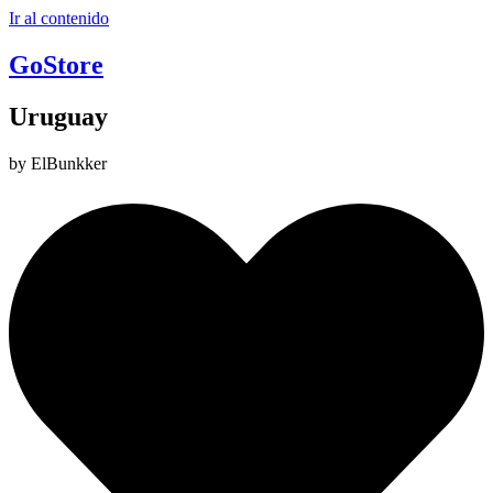
Ir al contenido
GoStore
Uruguay
by ElBunkker