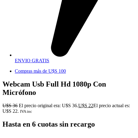
ENVIO GRATIS
Compras más de U$S 100
Webcam Usb Full Hd 1080p Con
Micrófono
U$S
36
El precio original era: U$S 36.
U$S
22
El precio actual es:
U$S 22.
IVA inc
Hasta en 6 cuotas sin recargo