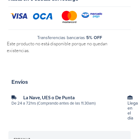
Transferencias bancarias
5% OFF
Este producto no está disponible porque no quedan
existencias.
Envíos
La Nave, UES o De Punta
Llega
De 24 a 72hrs (Comprando antes de las 11.30am)
en
el
día