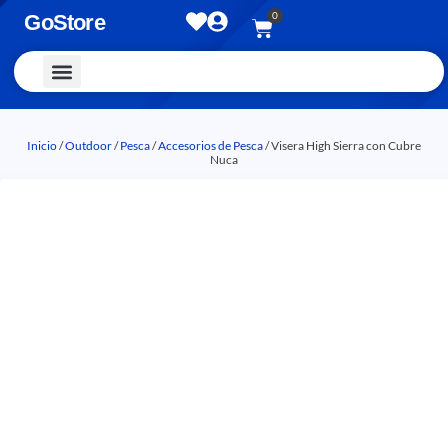
0
GoStore
Vestimenta y Accesorios
Inicio
/
Outdoor
/
Pesca
/
Accesorios de Pesca
/ Visera High Sierra con Cubre
Nuca