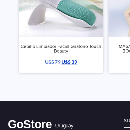
Cepillo Limpiador Facial Giratorio Touch
MASA
Beauty
BO
U$S
79
U$S
39
GoStore
S
Uruguay