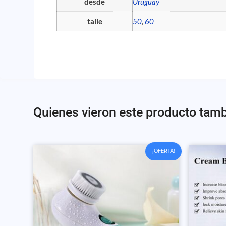
desde
Uruguay
talle
50
,
60
Quienes vieron este producto tam
¡OFERTA!