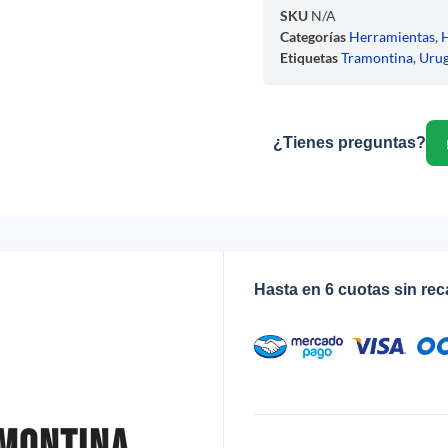
SKU
N/A
Categorías
Herramientas
,
Etiquetas
Tramontina
,
Uru
¿Tienes preguntas?
Hasta en 6 cuotas sin re