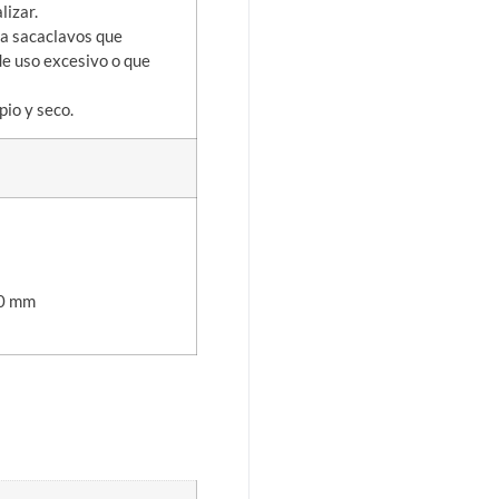
lizar.
ta sacaclavos que
de uso excesivo o que
pio y seco.
.0 mm