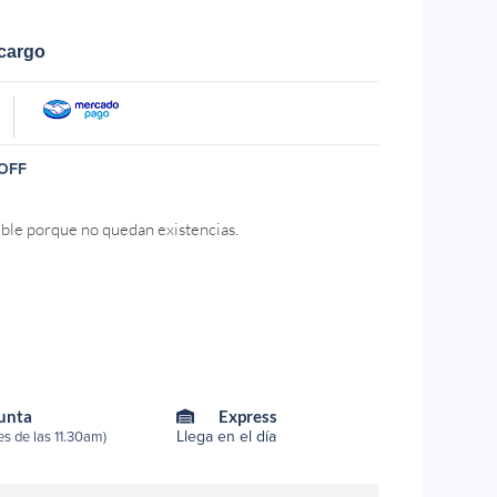
ecargo
OFF
ible porque no quedan existencias.
Punta
Express
Llega en el día
s de las 11.30am)