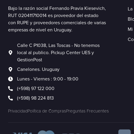
Bajo la razón social Fernando Pravia Kiesevich,
La
RUT 020411710014 es proveedor del estado
Blo
con RUPE y proveedores comerciales de varias
Mi
empresas de nivel en Uruguay.
Co
Calle C P1038, Las Toscas - No tenemos
local al publico. Pickup Center UES y
GestionPost
Canelones. Uruguay
Lunes - Viernes : 9:00 - 19:00
(+598) 97 122 000
(+598) 98 224 813
Privacidad
Política de Compras
Preguntas Frecuentes