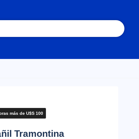
ras más de U$S 100
ñil Tramontina