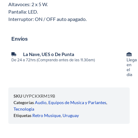
Altavoces: 2 x 5 W.
Pantalla: LED.
Interruptor: ON / OFF auto apagado.
Envíos
La Nave, UES o De Punta
Llega
De 24 a 72hrs (Comprando antes de las 11.30am)
en
el
día
SKU
UYPCKXRM19B
Categorías
Audio
,
Equipos de Musica y Parlantes
,
Tecnología
Etiquetas
Retro Musique
,
Uruguay