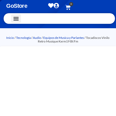
0
GoStore
Vestimenta y Accesorios
Inicio
/
Tecnología
/
Audio
/
Equipos de Musica y Parlantes
/ Tocadiscos Vinilo
Retro Musique Kxrm19 Bt Fm