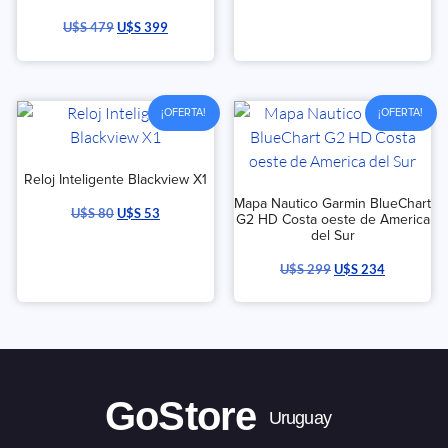
U$S
479
U$S
399
¡OFERTA!
¡OFERTA!
Reloj Inteligente Blackview X1
Mapa Nautico Garmin BlueChart
U$S
80
U$S
53
G2 HD Costa oeste de America
del Sur
U$S
299
U$S
234
GoStore
Uruguay