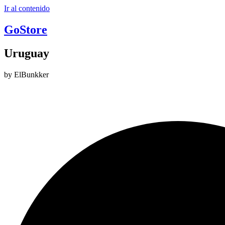
Ir al contenido
GoStore
Uruguay
by ElBunkker