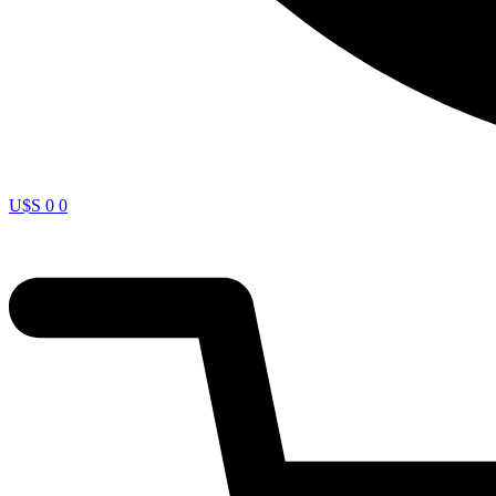
U$S
0
0