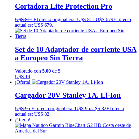
Cortadora Lite Protection Pro
U$S
811
El precio original era: U$S 811.
U$S
679
El precio
actual es: U$S 679.
Set de 10 Adaptador de corriente USA
a Europeo Sin Tierra
Valorado con
5.00
de 5
U$S
19
¡Oferta!
Cargador 20V Stanley 1A. Li-Ion
U$S
95
El precio original era: U$S 95.
U$S
82
El precio
actual es: U$S 82.
¡Oferta!