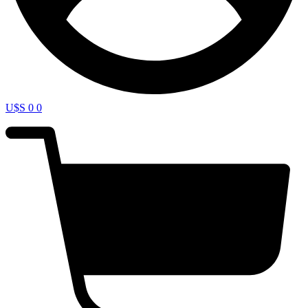
U$S
0
0