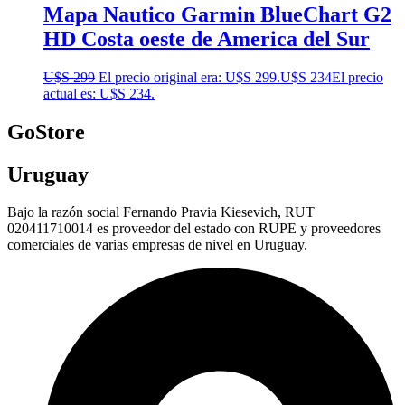
Mapa Nautico Garmin BlueChart G2
HD Costa oeste de America del Sur
U$S
299
El precio original era: U$S 299.
U$S
234
El precio
actual es: U$S 234.
GoStore
Uruguay
Bajo la razón social Fernando Pravia Kiesevich, RUT
020411710014 es proveedor del estado con RUPE y proveedores
comerciales de varias empresas de nivel en Uruguay.