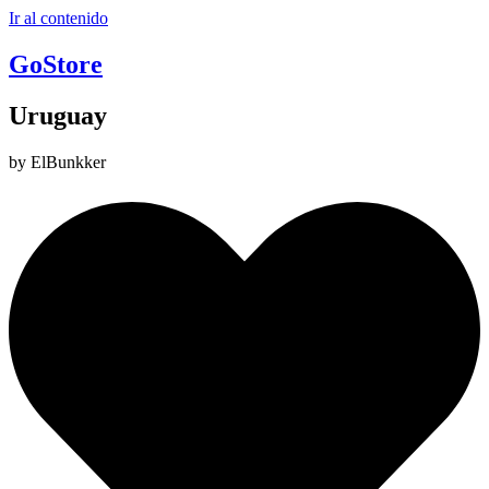
Ir al contenido
GoStore
Uruguay
by ElBunkker