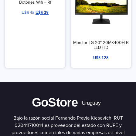
Botones Wifi + Rf
U$S
45
U$S
39
Monitor LG 20″ 20MK400H-B
LED HD
U$S
128
GoStore
Uruguay
Bajo la razón social Fernando Pravia Kiesevich, RUT
020411710014 es proveedor del estado con RUPE y
proveedores comerciales de varias empresas de nivel