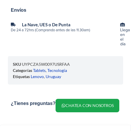
Envíos
La Nave, UES o De Punta
Llega
De 24 a 72hrs (Comprando antes de las 11.30am)
en
el
día
SKU
UYPCZA5W0097USRFAA
Categorías
Tablets
,
Tecnología
Etiquetas
Lenovo
,
Uruguay
¿Tienes preguntas?
CHATEA CON NOSOTROS