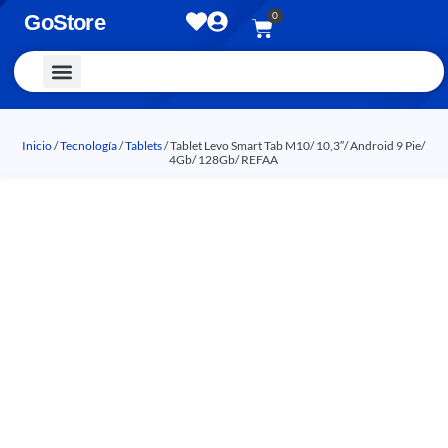
0
GoStore
Vestimenta y Accesorios
Inicio
/
Tecnología
/
Tablets
/ Tablet Levo Smart Tab M10/ 10,3″/ Android 9 Pie/
4Gb/ 128Gb/ REFAA