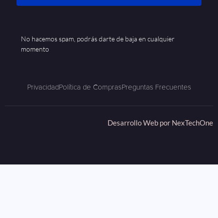
No hacemos spam, podrás darte de baja en cualquier
momento
Privacidad
Política de Compras
Preguntas Frecuentes
Desarrollo Web por
NexTechOne