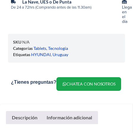
La Nave, UES o De Punta
Llega
De 24 a 72hrs (Comprando antes de las 11.30am)
en
el
día
SKU
N/A
Categorías
Tablets
,
Tecnología
Etiquetas
HYUNDAI
,
Uruguay
¿Tienes preguntas?
CHATEA CON NOSOTROS
Descripción
Información adicional