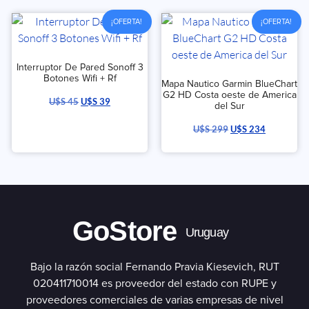
¡OFERTA!
¡OFERTA!
Interruptor De Pared Sonoff 3
Botones Wifi + Rf
Mapa Nautico Garmin BlueChart
G2 HD Costa oeste de America
U$S
45
U$S
39
del Sur
U$S
299
U$S
234
GoStore
Uruguay
Bajo la razón social Fernando Pravia Kiesevich, RUT
020411710014 es proveedor del estado con RUPE y
proveedores comerciales de varias empresas de nivel