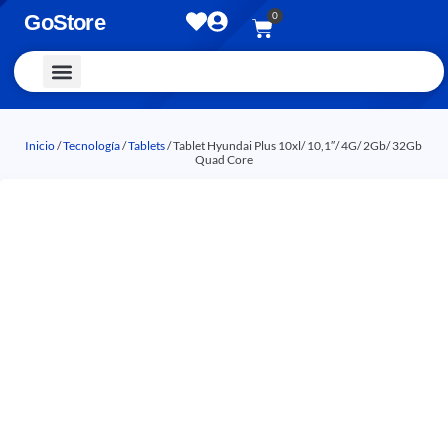
0
GoStore
Vestimenta y Accesorios
Inicio
/
Tecnología
/
Tablets
/ Tablet Hyundai Plus 10xl/ 10,1″/ 4G/ 2Gb/ 32Gb
Quad Core