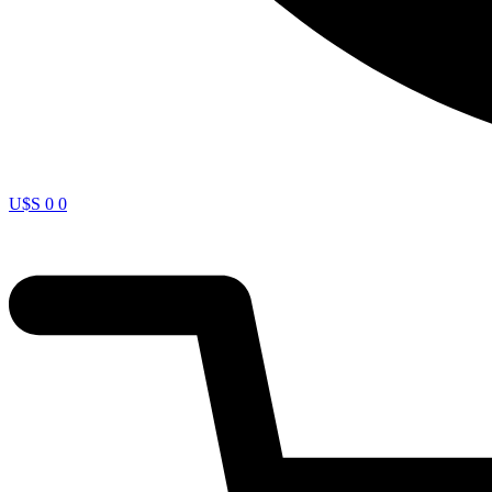
U$S
0
0