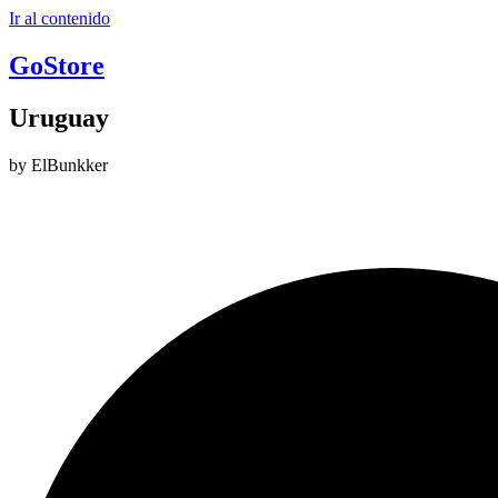
Ir al contenido
GoStore
Uruguay
by ElBunkker