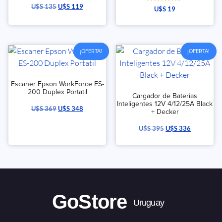
U$S
135
U$S
119
Valorado
U$S
19
con
5.00
de 5
¡OFERTA!
¡OFERTA!
Escaner Epson WorkForce ES-
200 Duplex Portatil
Cargador de Baterias
Inteligentes 12V 4/12/25A Black
U$S
369
U$S
348
+ Decker
U$S
395
U$S
336
GoStore
Uruguay