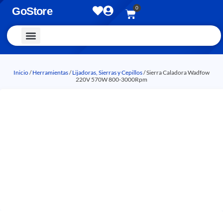
0
GoStore
Vestimenta y Accesorios
Inicio
/
Herramientas
/
Lijadoras, Sierras y Cepillos
/ Sierra Caladora Wadfow
220V 570W 800-3000Rpm