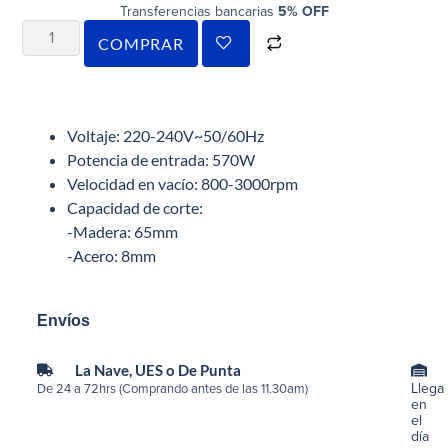
Transferencias bancarias
5% OFF
COMPRAR
Voltaje: 220-240V~50/60Hz
Potencia de entrada: 570W
Velocidad en vacío: 800-3000rpm
Capacidad de corte:
-Madera: 65mm
-Acero: 8mm
Envíos
La Nave, UES o De Punta
Llega
De 24 a 72hrs (Comprando antes de las 11.30am)
en
el
día