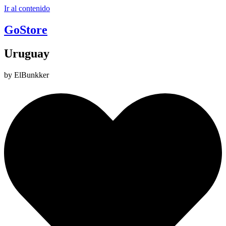
Ir al contenido
GoStore
Uruguay
by ElBunkker