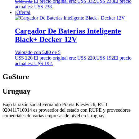
U$S
332
El precio original era: U$S 332.
U$S
238
El precio
actual es: U$S 238.
¡Oferta!
Cargador De Baterias Inteligente
Black+ Decker 12V
Valorado con
5.00
de 5
U$S
220
El precio original era: U$S 220.
U$S
192
El precio
actual es: U$S 192.
GoStore
Uruguay
Bajo la razón social Fernando Pravia Kiesevich, RUT
020411710014 es proveedor del estado con RUPE y proveedores
comerciales de varias empresas de nivel en Uruguay.