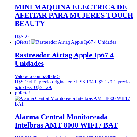
MINI MAQUINA ELECTRICA DE
AFEITAR PARA MUJERES TOUCH
BEAUTY
U$S
22
¡Oferta!
Rastreador Airtag Apple Ip67 4
Unidades
Valorado con
5.00
de 5
U$S
194
El precio original era: U$S 194.
U$S
129
El precio
actual es: U$S 129.
¡Oferta!
Alarma Central Monitoreada
Intelbras AMT 8000 WIFI / BAT