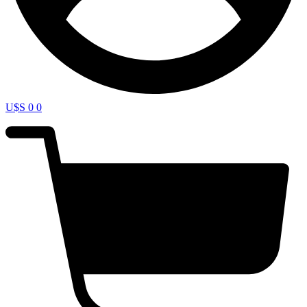
U$S
0
0