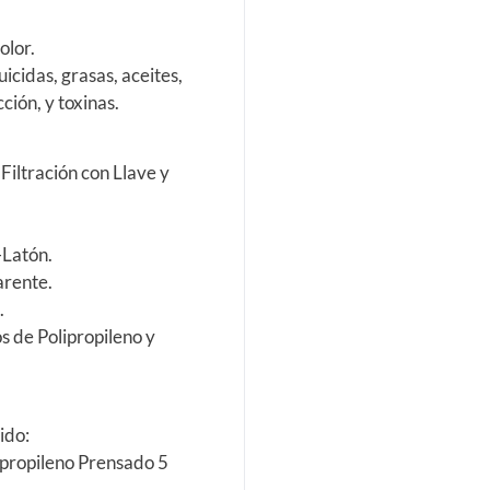
olor.
uicidas, grasas, aceites,
ción, y toxinas.
Filtración con Llave y
-Latón.
arente.
.
os de Polipropileno y
ido:
lipropileno Prensado 5