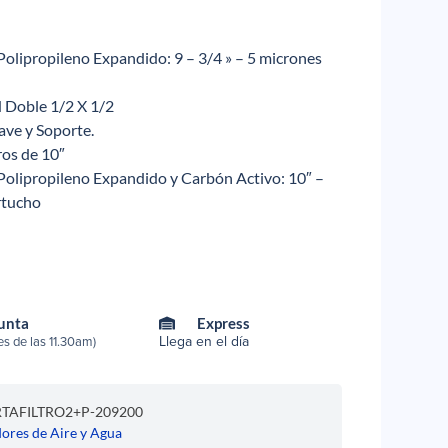
 Polipropileno Expandido: 9 – 3/4 » – 5 micrones
d Doble 1/2 X 1/2
lave y Soporte.
ros de 10″
 Polipropileno Expandido y Carbón Activo: 10″ –
artucho
Punta
Express
Llega en el día
s de las 11.30am)
AFILTRO2+P-209200
dores de Aire y Agua