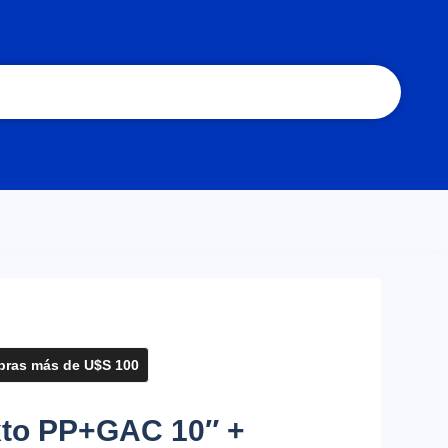
ras más de U$S 100
ixto PP+GAC 10″ +