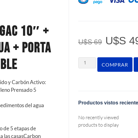
+GAC 10″ +
U$S
4
U$S
69
ua + Porta
oble
COMPRAR
dido y Carbón Activo:
pileno Prensado 5
Productos vistos recient
s sedimentos del agua
No recently viewed
products to display
tro de 5 etapas de
o a las casasCarbon