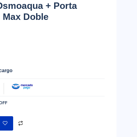
 Osmoaqua + Porta
d Max Doble
ecargo
OFF