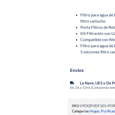
Filtro para agua de
filtro cartucho
Porta Filtros de Re
Kit Filtración con L
Compatible con filt
Filtro para agua de
5 micrones filtro c
Envíos
La Nave, UES o De 
De 24 a 72hrs (Comprando ante
SKU
UYOQPUDF101+PORT
Categorías
Hogar
,
Purifica