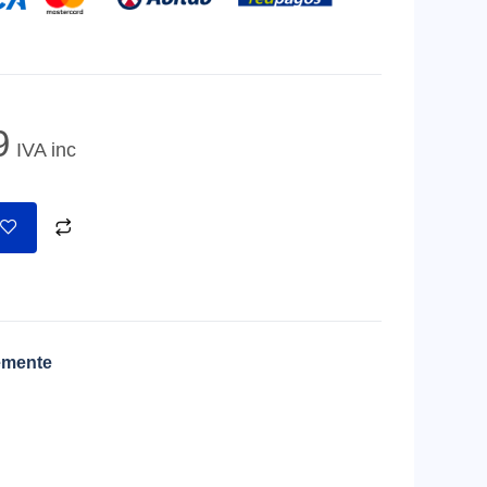
9
IVA inc
emente