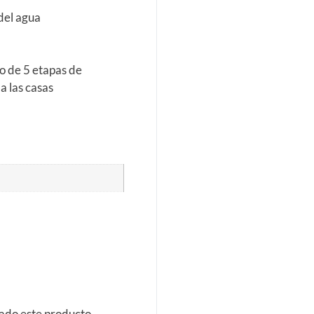
 del agua
tro de 5 etapas de
 a las casas
rado este producto