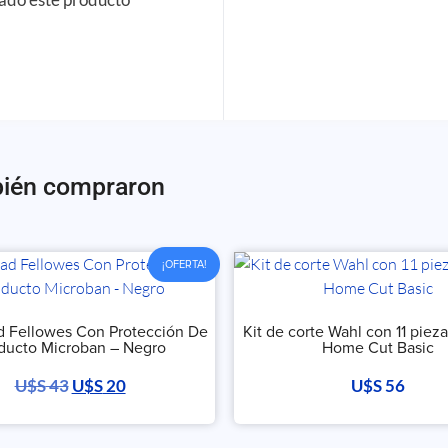
bién compraron
¡OFERTA!
 Fellowes Con Protección De
Kit de corte Wahl con 11 pie
ducto Microban – Negro
Home Cut Basic
U$S
43
U$S
20
U$S
56