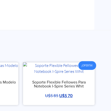
¡OFERTA!
zas Modelo
Soporte Flexible Fellowes Para
Notebook I-Spire Series Whit
U$S
85
U$S
70