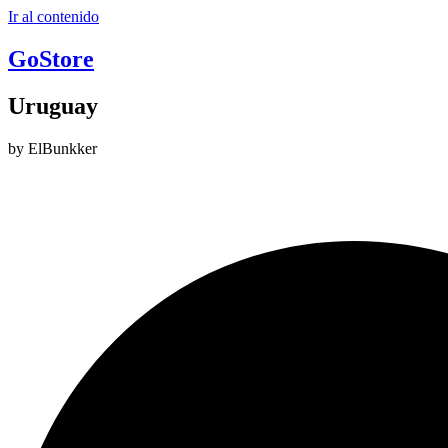
Ir al contenido
GoStore
Uruguay
by ElBunkker