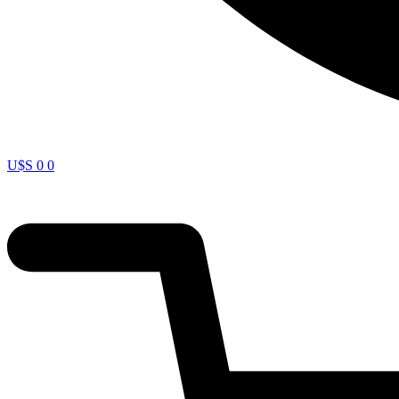
U$S
0
0