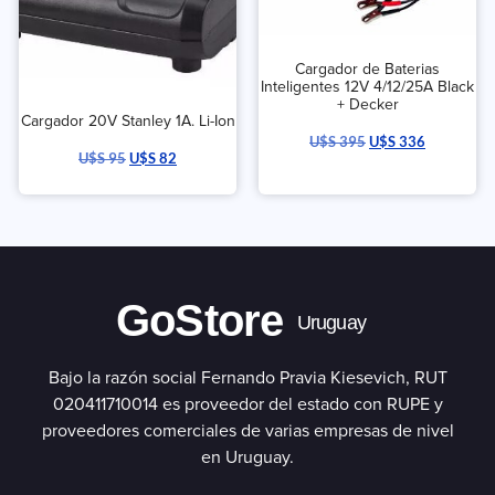
Cargador de Baterias
Inteligentes 12V 4/12/25A Black
+ Decker
Cargador 20V Stanley 1A. Li-Ion
U$S
395
U$S
336
U$S
95
U$S
82
GoStore
Uruguay
Bajo la razón social Fernando Pravia Kiesevich, RUT
020411710014 es proveedor del estado con RUPE y
proveedores comerciales de varias empresas de nivel
en Uruguay.