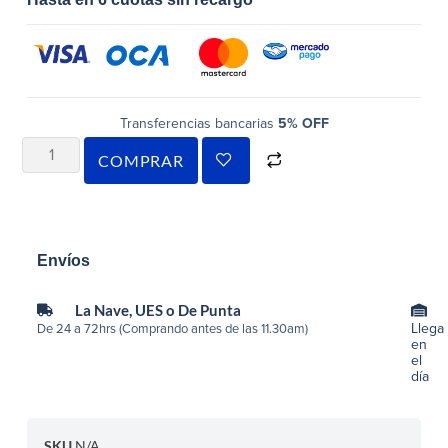
Transferencias bancarias
5% OFF
COMPRAR
Envíos
La Nave, UES o De Punta
Llega
De 24 a 72hrs (Comprando antes de las 11.30am)
en
el
día
SKU
N/A