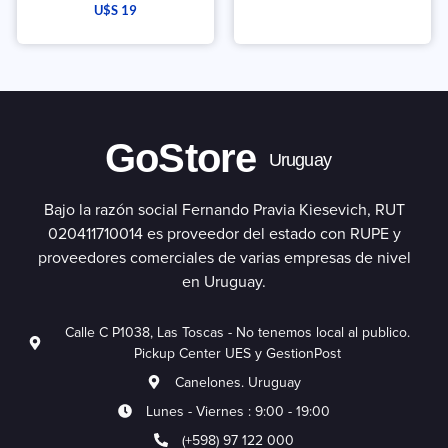
Valorado
U$S
19
con
5.00
de 5
GoStore
Uruguay
Bajo la razón social Fernando Pravia Kiesevich, RUT
020411710014 es proveedor del estado con RUPE y
proveedores comerciales de varias empresas de nivel
en Uruguay.
Calle C P1038, Las Toscas - No tenemos local al publico.
Pickup Center UES y GestionPost
Canelones. Uruguay
Lunes - Viernes : 9:00 - 19:00
(+598) 97 122 000