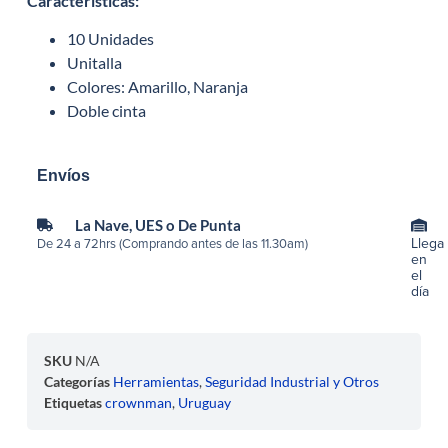
Características
:
10 Unidades
Unitalla
Colores: Amarillo, Naranja
Doble cinta
Envíos
La Nave, UES o De Punta
Llega
De 24 a 72hrs (Comprando antes de las 11.30am)
en
el
día
SKU
N/A
Categorías
Herramientas
,
Seguridad Industrial y Otros
Etiquetas
crownman
,
Uruguay