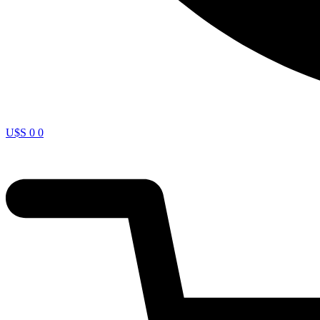
U$S
0
0