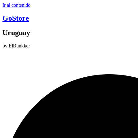
Ir al contenido
GoStore
Uruguay
by ElBunkker