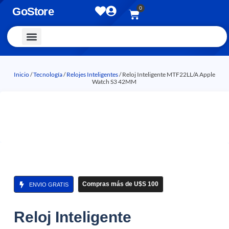
0
GoStore
Vestimenta y Accesorios
Inicio
/
Tecnología
/
Relojes Inteligentes
/ Reloj Inteligente MTF22LL/A Apple
Watch S3 42MM
Compras más de U$S 100
ENVIO GRATIS
Reloj Inteligente