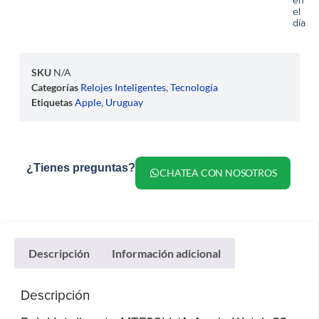
en
el
día
SKU
N/A
Categorías
Relojes Inteligentes
,
Tecnología
Etiquetas
Apple
,
Uruguay
¿Tienes preguntas?
CHATEA CON NOSOTROS
Descripción
Información adicional
Descripción