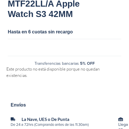
MTF22LL/A Apple
Watch S3 42MM
Hasta en 6 cuotas sin recargo
Transferencias bancarias
5% OFF
Este producto no está disponible porque no quedan
existencias.
Envíos
La Nave, UES o De Punta
Llega
De 24 a 72hrs (Comprando antes de las 11.30am)