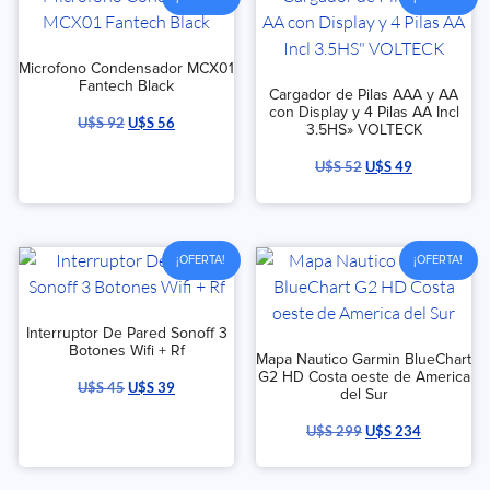
Microfono Condensador MCX01
Fantech Black
Cargador de Pilas AAA y AA
con Display y 4 Pilas AA Incl
U$S
92
U$S
56
3.5HS» VOLTECK
U$S
52
U$S
49
¡OFERTA!
¡OFERTA!
Interruptor De Pared Sonoff 3
Botones Wifi + Rf
Mapa Nautico Garmin BlueChart
G2 HD Costa oeste de America
U$S
45
U$S
39
del Sur
U$S
299
U$S
234