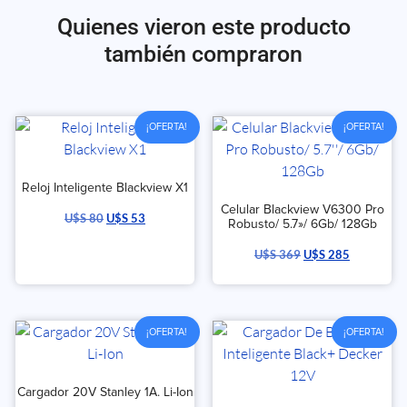
Quienes vieron este producto
también compraron
¡OFERTA!
¡OFERTA!
Reloj Inteligente Blackview X1
Celular Blackview V6300 Pro
U$S
80
U$S
53
Robusto/ 5.7»/ 6Gb/ 128Gb
U$S
369
U$S
285
¡OFERTA!
¡OFERTA!
Cargador 20V Stanley 1A. Li-Ion