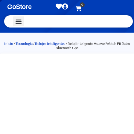
0
GoStore
Vestimenta y Accesorios
Inicio
/
Tecnología
/
Relojes Inteligentes
/ Reloj Inteligente Huawei Watch Fit 5atm
Bluetooth Gps