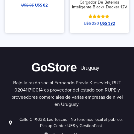
Cargador De Baterias
U$S
95
U$S
82
Inteligente Black+ Decker 12V
Valorado
U$S
220
U$S
192
con
5.00
de 5
GoStore
Uruguay
Bajo la razón social Fernando Pravia Kiesevich, RUT
020411710014 es proveedor del estado con RUPE y
proveedores comerciales de varias empresas de nivel
en Uruguay.
Calle C P1038, Las Toscas - No tenemos local al publico.
Pickup Center UES y GestionPost