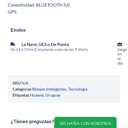
Conectividad: BLUETOOTH 5.0.
GPS.
Envíos
La Nave, UES o De Punta
Llega
De 24 a 72hrs (Comprando antes de las 11.30am)
en
el
día
SKU
N/A
Categorías
Relojes Inteligentes
,
Tecnología
Etiquetas
Huawei
,
Uruguay
¿Tienes preguntas?
CHATEA CON NOSOTROS