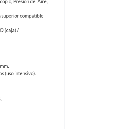
opio, Presión del Aire,
n superior compatible
(caja) /
0 mm.
as (uso intensivo).
.