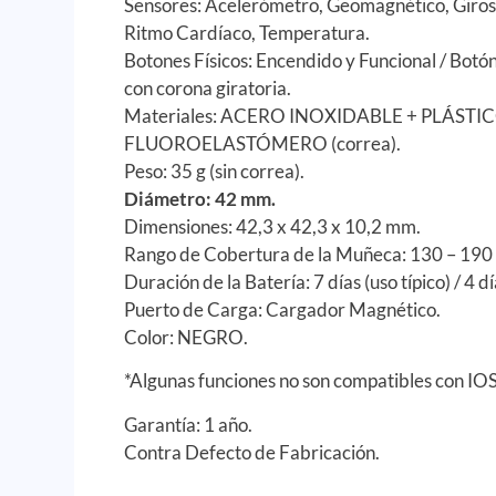
Sensores: Acelerómetro, Geomagnético, Girosc
Ritmo Cardíaco, Temperatura.
Botones Físicos: Encendido y Funcional / Botó
con corona giratoria.
Materiales: ACERO INOXIDABLE + PLÁSTICO 
FLUOROELASTÓMERO (correa).
Peso: 35 g (sin correa).
Diámetro: 42 mm.
Dimensiones: 42,3 x 42,3 x 10,2 mm.
Rango de Cobertura de la Muñeca: 130 – 19
Duración de la Batería: 7 días (uso típico) / 4 dí
Puerto de Carga: Cargador Magnético.
Color: NEGRO.
*Algunas funciones no son compatibles con IOS
Garantía: 1 año.
Contra Defecto de Fabricación.