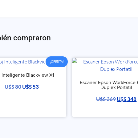
bién compraron
¡OFERTA!
j Inteligente Blackview X1
Escaner Epson WorkForce
U$S
80
U$S
53
Duplex Portatil
U$S
369
U$S
348