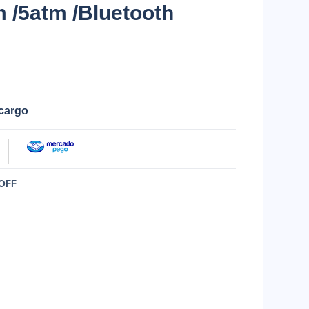
 /5atm /Bluetooth
ecargo
OFF