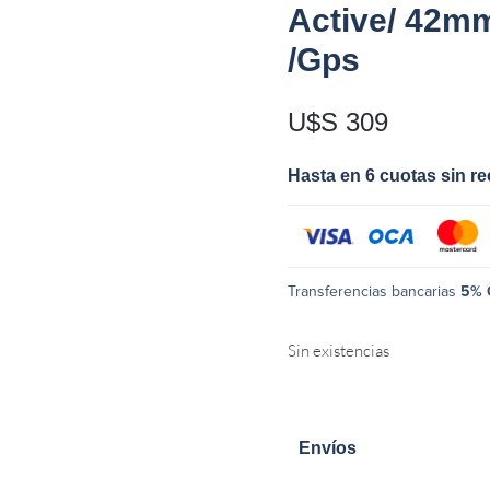
Active/ 42mm
/Gps
U$S
309
Hasta en 6 cuotas sin r
Transferencias bancarias
5% 
Sin existencias
Envíos