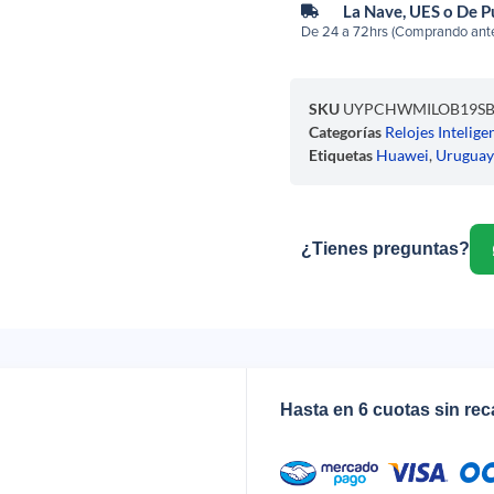
La Nave, UES o De 
De 24 a 72hrs (Comprando ante
SKU
UYPCHWMILOB19S
Categorías
Relojes Intelige
Etiquetas
Huawei
,
Urugua
¿Tienes preguntas?
Hasta en 6 cuotas sin re