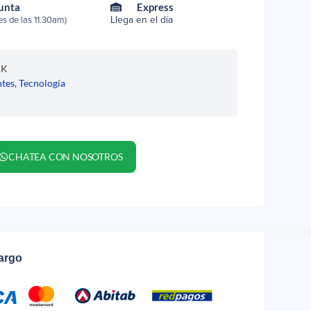
Punta
Express
Llega en el día
s de las 11.30am)
BK
ntes
,
Tecnología
y
CHATEA CON NOSOTROS
cargo