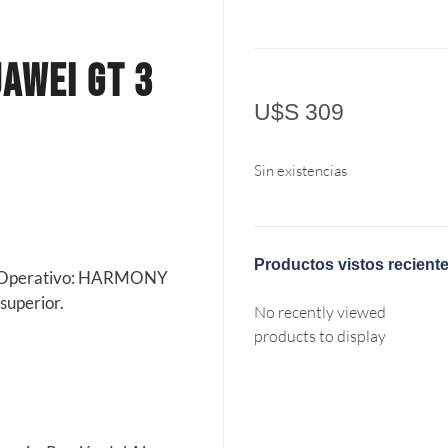
uawei Gt 3
U$S
309
m
Sin existencias
Productos vistos recient
a Operativo: HARMONY
superior.
No recently viewed
products to display