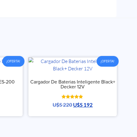
¡OFERTA!
¡OFERTA!
 ES-200
Cargador De Baterias Inteligente Black+
Decker 12V
Valorado
U$S
220
U$S
192
con
5.00
de 5