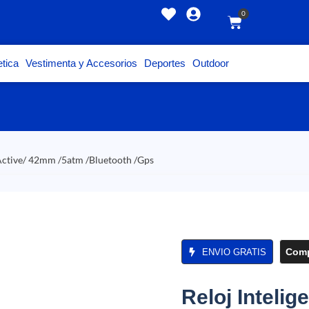
0
tica
Vestimenta y Accesorios
Deportes
Outdoor
 Active/ 42mm /5atm /Bluetooth /Gps
Comp
ENVIO GRATIS
Reloj Intelig