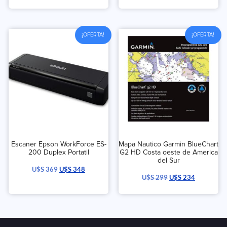
¡OFERTA!
¡OFERTA!
Escaner Epson WorkForce ES-
Mapa Nautico Garmin BlueChart
200 Duplex Portatil
G2 HD Costa oeste de America
del Sur
U$S
369
U$S
348
U$S
299
U$S
234