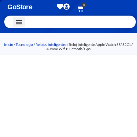
0
GoStore
Vestimenta y Accesorios
Inicio
/
Tecnología
/
Relojes Inteligentes
/ Reloj Inteligente Apple Watch SE/ 32Gb/
40mm/ Wifi Bluetooth/ Gps