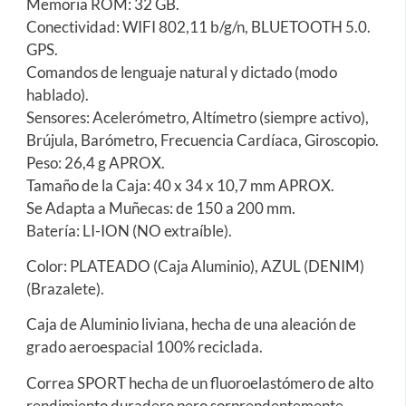
Memoria ROM: 32 GB.
Conectividad: WIFI 802,11 b/g/n, BLUETOOTH 5.0.
GPS.
Comandos de lenguaje natural y dictado (modo
hablado).
Sensores: Acelerómetro, Altímetro (siempre activo),
Brújula, Barómetro, Frecuencia Cardíaca, Giroscopio.
Peso: 26,4 g APROX.
Tamaño de la Caja: 40 x 34 x 10,7 mm APROX.
Se Adapta a Muñecas: de 150 a 200 mm.
Batería: LI-ION (NO extraíble).
Color: PLATEADO (Caja Aluminio), AZUL (DENIM)
(Brazalete).
Caja de Aluminio liviana, hecha de una aleación de
grado aeroespacial 100% reciclada.
Correa SPORT hecha de un fluoroelastómero de alto
rendimiento duradero pero sorprendentemente