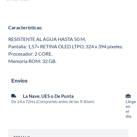
Características
:
RESISTENTE AL AGUA HASTA 50 M.
Pantalla: 1,57» RETINA OLED LTPO, 324 x 394 píxeles.
Procesador: 2 CORE.
Memoria ROM: 32 GB.
Envíos
La Nave, UES o De Punta
Llega
De 24 a 72hrs (Comprando antes de las 11.30am)
en
el
día