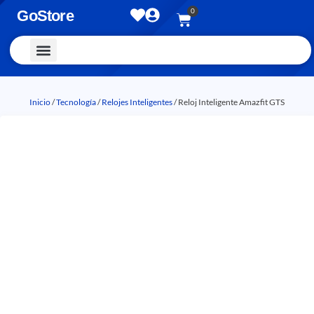
0
GoStore
Vestimenta y Accesorios
Inicio
/
Tecnología
/
Relojes Inteligentes
/ Reloj Inteligente Amazfit GTS