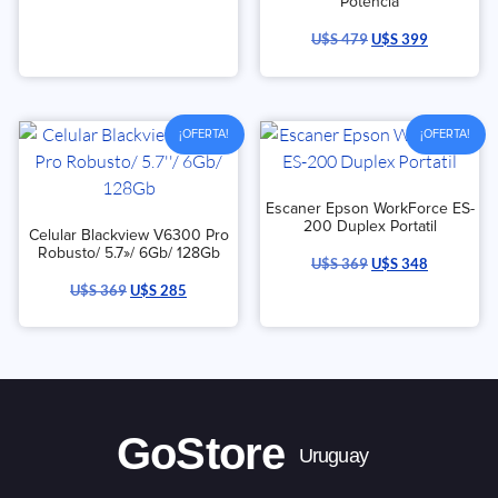
Potencia
U$S
479
U$S
399
¡OFERTA!
¡OFERTA!
Escaner Epson WorkForce ES-
200 Duplex Portatil
Celular Blackview V6300 Pro
Robusto/ 5.7»/ 6Gb/ 128Gb
U$S
369
U$S
348
U$S
369
U$S
285
GoStore
Uruguay