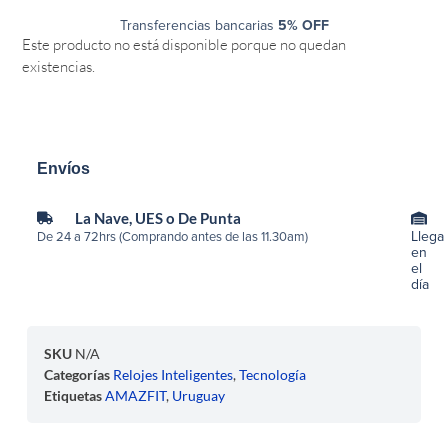
Transferencias bancarias
5% OFF
Este producto no está disponible porque no quedan
existencias.
Envíos
La Nave, UES o De Punta
Llega
De 24 a 72hrs (Comprando antes de las 11.30am)
en
el
día
SKU
N/A
Categorías
Relojes Inteligentes
,
Tecnología
Etiquetas
AMAZFIT
,
Uruguay