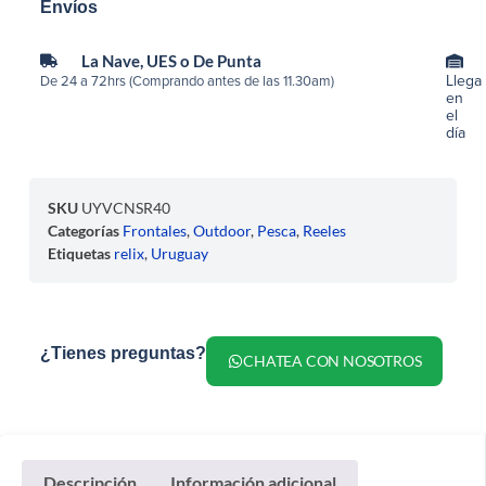
Envíos
La Nave, UES o De Punta
Llega
De 24 a 72hrs (Comprando antes de las 11.30am)
en
el
día
SKU
UYVCNSR40
Categorías
Frontales
,
Outdoor
,
Pesca
,
Reeles
Etiquetas
relix
,
Uruguay
¿Tienes preguntas?
CHATEA CON NOSOTROS
Descripción
Información adicional