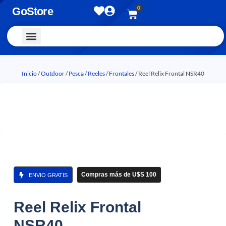
0
GoStore
Vestimenta y Accesorios
Inicio
/
Outdoor
/
Pesca
/
Reeles
/
Frontales
/ Reel Relix Frontal NSR40
Compras más de U$S 100
ENVIO GRATIS
Reel Relix Frontal
NSR40