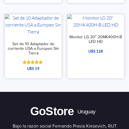
Monitor LG 20″ 20MK400H-B
LED HD
Set de 10 Adaptador de
corriente USA a Europeo Sin
U$S
128
Tierra
Valorado
U$S
19
con
5.00
de 5
GoStore
Uruguay
Bajo la razón social Fernando Pravia Kiesevich, RUT