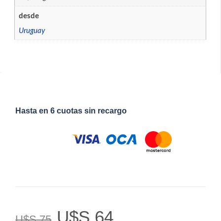
desde
Uruguay
Hasta en 6 cuotas sin recargo
U$S
64
U$S
75