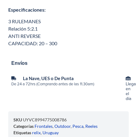
Especificaciones:
3 RULEMANES
Relación 5:2.1
ANTI REVERSE
CAPACIDAD: 20 – 300
Envíos
La Nave, UES o De Punta
Llega
De 24 a 72hrs (Comprando antes de las 11.30am)
en
el
día
SKU
UYVC8994775008786
Categorías
Frontales
,
Outdoor
,
Pesca
,
Reeles
Etiquetas
relix
,
Uruguay