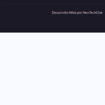
Desarrollo Web por
NexTechOne