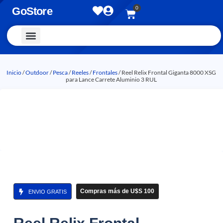
0
GoStore
Vestimenta y Accesorios
Inicio
/
Outdoor
/
Pesca
/
Reeles
/
Frontales
/ Reel Relix Frontal Giganta 8000 XSG
para Lance Carrete Aluminio 3 RUL
Compras más de U$S 100
ENVIO GRATIS