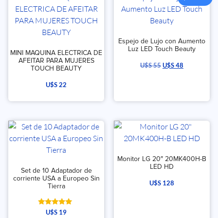
Espejo de Lujo con Aumento
Luz LED Touch Beauty
MINI MAQUINA ELECTRICA DE
AFEITAR PARA MUJERES
U$S
55
U$S
48
TOUCH BEAUTY
U$S
22
Monitor LG 20″ 20MK400H-B
LED HD
Set de 10 Adaptador de
corriente USA a Europeo Sin
U$S
128
Tierra
Valorado
U$S
19
con