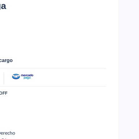
ga
ecargo
OFF
Derecho