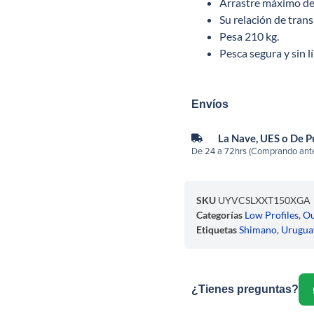
Arrastre máximo de 
Su relación de trans
Pesa 210 kg.
Pesca segura y sin l
Envíos
La Nave, UES o De 
De 24 a 72hrs (Comprando ante
SKU
UYVCSLXXT150XGA
Categorías
Low Profiles
,
Ou
Etiquetas
Shimano
,
Urugua
¿Tienes preguntas?