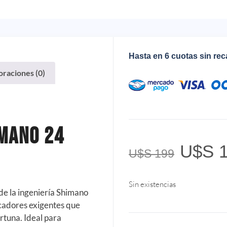
Hasta en 6 cuotas sin re
oraciones (0)
imano 24
U$S
1
U$S
199
Sin existencias
e la ingeniería Shimano
scadores exigentes que
rtuna. Ideal para