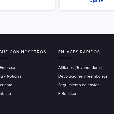
U$S
19
con
5.00
de 5
IGUE CON NOSOTROS
ENLACES RÁPIDOS
 Empresa
Afiliados (Revendedores)
g y Noticias
Devoluciones y reembolsos
 cuenta
Seguimiento de envios
ntacto
ElBunkker