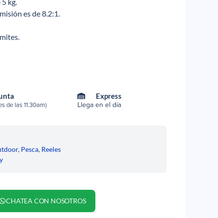
5 kg.
misión es de 8.2:1.
ímites.
Punta
Express
Llega en el día
s de las 11.30am)
tdoor
,
Pesca
,
Reeles
y
CHATEA CON NOSOTROS