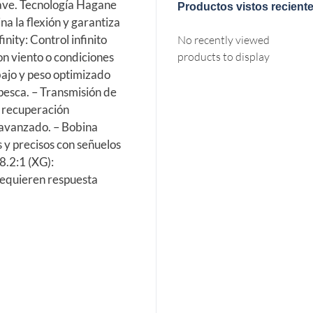
uave. Tecnología Hagane
Productos vistos recient
na la flexión y garantiza
nity: Control infinito
No recently viewed
on viento o condiciones
products to display
bajo y peso optimizado
esca. – Transmisión de
y recuperación
 avanzado. – Bobina
 y precisos con señuelos
8.2:1 (XG):
requieren respuesta