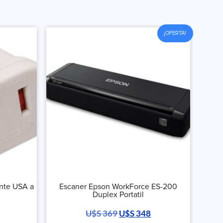
¡OFERTA!
ente USA a
Escaner Epson WorkForce ES-200
Duplex Portatil
U$S
369
U$S
348