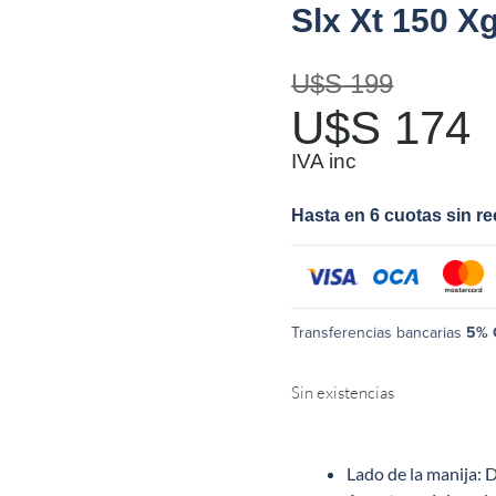
Slx Xt 150 X
U$S
199
U$S
174
IVA inc
Hasta en 6 cuotas sin r
Transferencias bancarias
5% 
Sin existencias
Lado de la manija: 