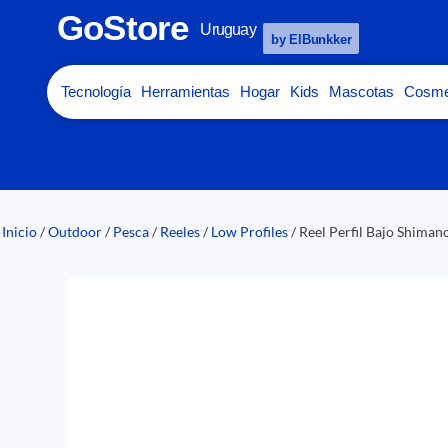
GoStore
Uruguay
by ElBunkker
Tecnología
Herramientas
Hogar
Kids
Mascotas
Cosme
Inicio
/
Outdoor
/
Pesca
/
Reeles
/
Low Profiles
/ Reel Perfil Bajo Shiman