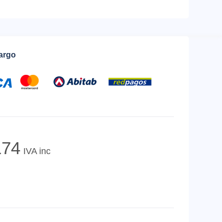
cargo
74
IVA inc