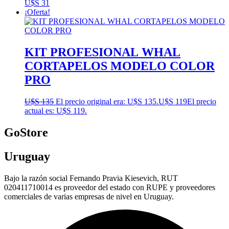
U$S
31
¡Oferta!
KIT PROFESIONAL WHAL
CORTAPELOS MODELO COLOR
PRO
U$S
135
El precio original era: U$S 135.
U$S
119
El precio
actual es: U$S 119.
GoStore
Uruguay
Bajo la razón social Fernando Pravia Kiesevich, RUT
020411710014 es proveedor del estado con RUPE y proveedores
comerciales de varias empresas de nivel en Uruguay.