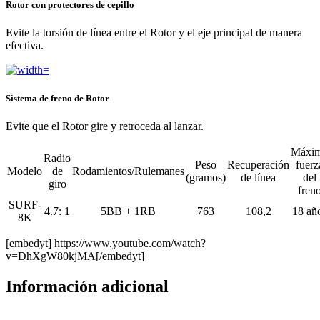
Rotor con protectores de cepillo
Evite la torsión de línea entre el Rotor y el eje principal de manera
efectiva.
Sistema de freno de Rotor
Evite que el Rotor gire y retroceda al lanzar.
Máxi
Radio
Peso
Recuperación
fuerz
Modelo
de
Rodamientos/Rulemanes
(gramos)
de línea
del
giro
fren
SURF-
4.7: 1
5BB + 1RB
763
108,2
18 añ
8K
[embedyt] https://www.youtube.com/watch?
v=DhXgW80kjMA[/embedyt]
Información adicional