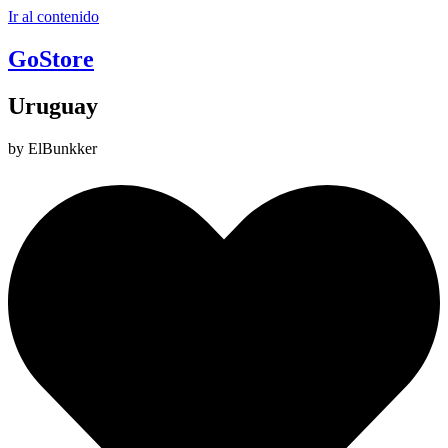
Ir al contenido
GoStore
Uruguay
by ElBunkker