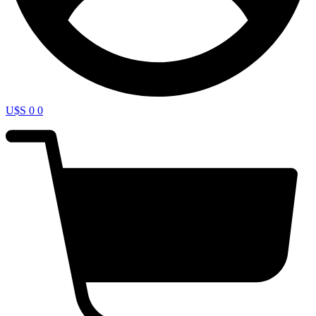
U$S
0
0